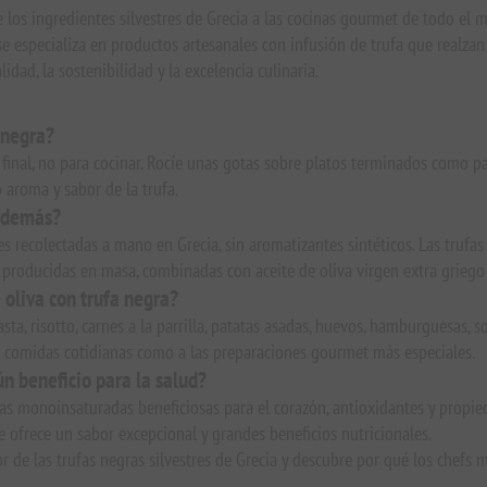
 de los ingredientes silvestres de Grecia a las cocinas gourmet de todo e
a se especializa en productos artesanales con infusión de trufa que realza
idad, la sostenibilidad y la excelencia culinaria.
 negra?
final, no para cocinar. Rocíe unas gotas sobre platos terminados como past
o aroma y sabor de la trufa.
s demás?
res recolectadas a mano en Grecia, sin aromatizantes sintéticos. Las tru
 producidas en masa, combinadas con aceite de oliva virgen extra griego
 oliva con trufa negra?
sta, risotto, carnes a la parrilla, patatas asadas, huevos, hamburguesas, so
 comidas cotidianas como a las preparaciones gourmet más especiales.
ún beneficio para la salud?
rasas monoinsaturadas beneficiosas para el corazón, antioxidantes y propi
e ofrece un sabor excepcional y grandes beneficios nutricionales.
or de las trufas negras silvestres de Grecia y descubre por qué los chefs