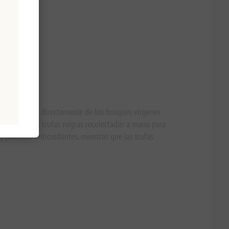
s procedentes directamente de los bosques vírgenes
ene auténticas trufas negras recolectadas a mano para
y potentes antioxidantes, mientras que las trufas