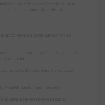
l mundo. Con una profunda conexión con la naturaleza
n los sabores puros e inigualables de los bosques
a, risotto, carnes a la parrilla, huevos o verduras
fas auténticas aportan un aroma más intenso y un sabor
 de primera calidad.
pas, pizza, tablas de quesos, bruschetta y carpaccio.
edades antiinflamatorias. Combinado con los
 más exigentes eligen este aceite de acabado de