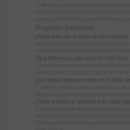
Truffle Theory se dedica a llevar el auténtico sabor
y las prácticas tradicionales de recolección, la marc
griegos. Cada botella refleja su compromiso con la cal
Preguntas frecuentes
¿Cómo debo usar el aceite de oliva con trufa
Utilice el aceite de oliva con trufa negra como toque 
asadas justo antes de servir para potenciar el intens
¿Qué diferencia a este aceite de trufa de lo
Este aceite contiene auténticas trufas negras silvest
terroso genuino en comparación con las alternativas
¿Qué platos combinan mejor con el aceite de
El aceite de trufa negra marida a la perfección con pa
Aporta una exquisita profundidad umami tanto a las
¿Tiene el aceite de oliva con trufa negra alg
Sí, la base de aceite de oliva virgen extra aporta g
compuestos naturales de las trufas negras, este aceit
Realza tus creaciones culinarias con el auténtico sab
primera calidad.