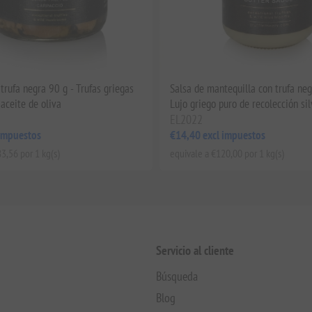
trufa negra 90 g - Trufas griegas
Salsa de mantequilla con trufa neg
 aceite de oliva
Lujo griego puro de recolección sil
EL2022
 impuestos
€14,40 excl impuestos
3,56 por 1 kg(s)
equivale a €120,00 por 1 kg(s)
Servicio al cliente
Búsqueda
Blog