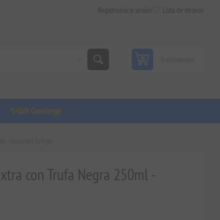
Registro
Inicia sesión
Lista de deseos
0 elementos
✨Gift Concierge
0ml - Gourmet Griego
Extra con Trufa Negra 250ml -