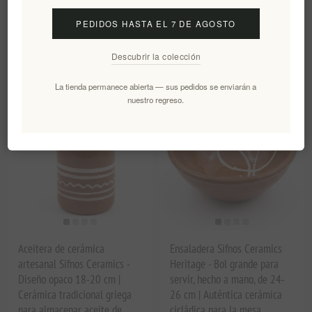
directamente del horno a la
PEDIDOS HASTA EL 7 DE AGOSTO
mesa.
EL2074
EL2075
Descubrir la colección
€99,90 excl impuestos
€54,00 excl impuestos
La tienda permanece abierta — sus pedidos se enviarán a
nuestro regreso.
Aceitera de cerámica
Ensaladera Sifnos Ceramics
artesanal Sifnos Ceramics -
Heritage - Bol grande para
Diseño opaco 18-20 cm |
servir, hecho a mano, de 24-
Cerámica tradicional griega
26 cm | Auténtica cerámica
para almacenar aceite de
cicládica para la mesa