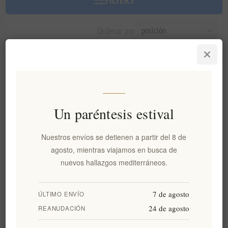
FILTERS
Ordenar por
Un paréntesis estival
Nuestros envíos se detienen a partir del 8 de
agosto, mientras viajamos en busca de
nuevos hallazgos mediterráneos.
Cacerola de cerámica Sifnos
Olla de barro Sifnos Tsoukali
con tapa - Auténtica gastrua
para cocción lenta con tapa, Ø
hecha a mano (Ø 30 cm) |
16 cm
7 de agosto
ÚLTIMO ENVÍO
Gran recipiente de barro
24 de agosto
REANUDACIÓN
tradicional griego para
cocinar a fuego lento y servir