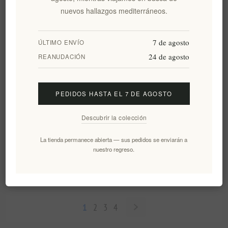
€55,00 excl impuestos
€51,90 excl impuestos
nuevos hallazgos mediterráneos.
7 de agosto
ÚLTIMO ENVÍO
24 de agosto
REANUDACIÓN
PEDIDOS HASTA EL 7 DE AGOSTO
Descubrir la colección
Cesta de regalo de mimbre
Un regalo único de Grecia en
La tienda permanece abierta — sus pedidos se enviarán a
nuestro regreso.
griego tradicional de Navidad
una caja de regalo de madera.
EL1354
EL1447
€27,50 excl impuestos
€77,99 excl impuestos
1
2
3
4