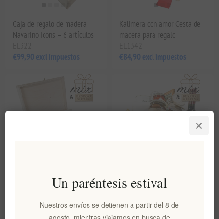
Caja de regalo de madera
Kalimera con amor Cesta de
Navarino Icons – 6 artículos
madera para regalo
EL322
EL1342
€99,90 excl impuestos
€84,90 excl impuestos
Un paréntesis estival
Caja de regalo de madera
Tradicional cesta de mimbre
Touch of Greece
Greece Memories
Nuestros envíos se detienen a partir del 8 de
EL1344
EL1345
agosto, mientras viajamos en busca de