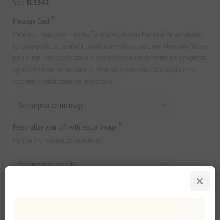
Sku:
EL1342
*
Message Card
Mejore su regalo con nuestra Tarjeta Regalo con Mensaje Personalizado:
la forma perfecta de añadir una nota emotiva a cualquier obsequio. Ya sea
para cumpleaños, celebraciones especiales o simplemente para expresar
agradecimiento, personalice su mensaje y convierta cada regalo en un
recuerdo verdaderamente inolvidable.
*
Personalize your gift with text or image
Mínimo 5 y máximo 25 caracteres