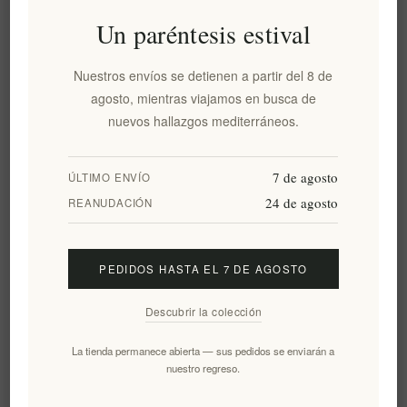
€84,90 excl impuestos
Un paréntesis estival
Precio más bajo en los últimos 30 días:: €84,90 excl impuestos
Nuestros envíos se detienen a partir del 8 de
AÑADIR AL CARRITO
agosto, mientras viajamos en busca de
nuevos hallazgos mediterráneos.
7 de agosto
ÚLTIMO ENVÍO
Añadir a la lista de deseos
24 de agosto
REANUDACIÓN
Enviar un correo electrónico a un amigo
PEDIDOS HASTA EL 7 DE AGOSTO
Fecha de entrega:
2-8 días
Descubrir la colección
La tienda permanece abierta — sus pedidos se enviarán a
Visión general
especificaciones
Comentarios
nuestro regreso.
Contáctenos