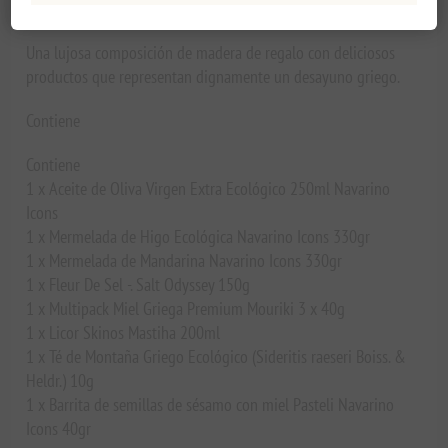
Una lujosa composición de madera de regalo con deliciosos
productos que representan dignamente un desayuno griego.
Contiene
Contiene
1 x Aceite de Oliva Virgen Extra Ecológico 250ml Navarino
Icons
1 x Mermelada de Higo Ecológica Navarino Icons 330gr
1 x Mermelada de Mandarina Navarino Icons 330gr
1 x Fleur De Sel -. Salt Odyssey 150g
1 x Multipack Miel Griega Premium Mouriki 3 x 40g
1 x Licor Skinos Mastiha 200ml
1 x Té de Montaña Griego Ecológico (Sideritis raeseri Boiss. &
Heldr.) 10g
1 x Barrita de semillas de sésamo con miel Pasteli Navarino
Icons 40gr