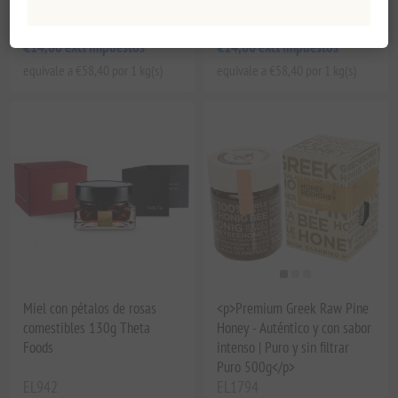
Ecológica 250 G Mellin
250G - Mellin
EL525
EL526
€14,60 excl impuestos
€14,60 excl impuestos
equivale a €58,40 por 1 kg(s)
equivale a €58,40 por 1 kg(s)
Miel con pétalos de rosas
<p>Premium Greek Raw Pine
comestibles 130g Theta
Honey - Auténtico y con sabor
Foods
intenso | Puro y sin filtrar
Puro 500g</p>
EL942
EL1794