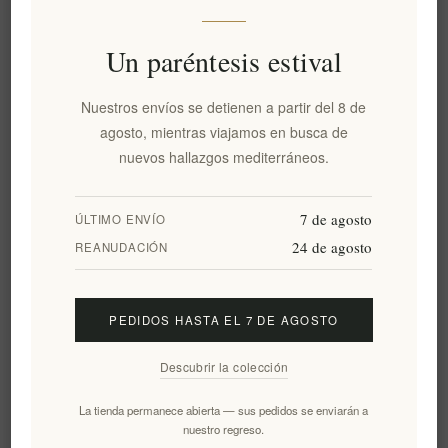
Palitos de miel de roble
Premium Miel de Tomillo
Un paréntesis estival
griego premium Mouriki -
Orgánico Cretense 400gr -
240 g (30 x 8 g)
Artesanal, Pura y Natural
Nuestros envíos se detienen a partir del 8 de
EL1978
EL1783
agosto, mientras viajamos en busca de
€12,00 excl impuestos
€16,00 excl impuestos
nuevos hallazgos mediterráneos.
equivale a €50,00 por 1 kg(s)
equivale a €40,00 por 1 kg(s)
7 de agosto
ÚLTIMO ENVÍO
24 de agosto
REANUDACIÓN
PEDIDOS HASTA EL 7 DE AGOSTO
Descubrir la colección
La tienda permanece abierta — sus pedidos se enviarán a
nuestro regreso.
Miel De Abeto Griega
Miel De Tomillo Griega Bio