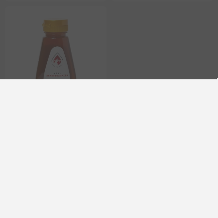
Miel de Roble del Bosque
Mourikis 250g - Delicia
Natural Pura
el1923
€6,00 excl impuestos
Categorías