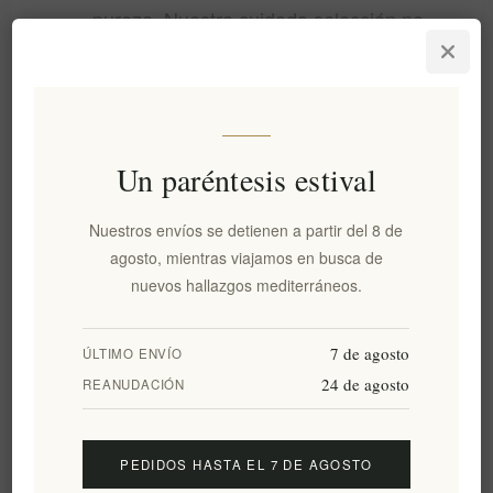
pureza. Nuestra cuidada selección no
contiene conservantes artificiales, lo que
garantiza la expresión más natural de la
tierra griega.
Cada producto
Localidad (Terroir):
Un paréntesis estival
refleja el microclima único de su origen,
Nuestros envíos se detienen a partir del 8 de
desde las escarpadas montañas de Creta
agosto, mientras viajamos en busca de
hasta las arboledas bañadas por el sol de
nuevos hallazgos mediterráneos.
Corfú.
7 de agosto
ÚLTIMO ENVÍO
24 de agosto
REANUDACIÓN
Cómo seleccionamos
PEDIDOS HASTA EL 7 DE AGOSTO
a nuestros