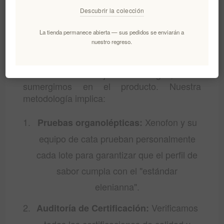
Descubrir la colección
productores
La tienda permanece abierta — sus pedidos se enviarán a
nuestro regreso.
El camino a tu mesa comienza con un
riguroso proceso de selección. No nos
limitamos a hojear catálogos; nos
sumergimos en el producto. Nuestra
metodología implica:
Xenofon y su
Pruebas organolépticas:
equipo de cata prueban personalmente
cada lote para garantizar que el perfil de
sabor cumpla con el "estándar
elenianna".
Verificamos
Auditoría de Certificación: