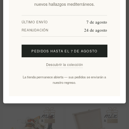
nuevos hallazgos mediterráneos.
delicados a cualquier destino del mundo.
7 de agosto
Personalización B2B y de gran volumen:
¿Es usted una
ÚLTIMO ENVÍO
empresa náutica o una corporación que busca un gran
24 de agosto
REANUDACIÓN
volumen de regalos personalizados con su marca? Visite
nuestra página
de Contacto
para obtener una propuesta
especializada.
PEDIDOS HASTA EL 7 DE AGOSTO
Descubrir la colección
FILTERS
La tienda permanece abierta — sus pedidos se enviarán a
nuestro regreso.
Ordenar por