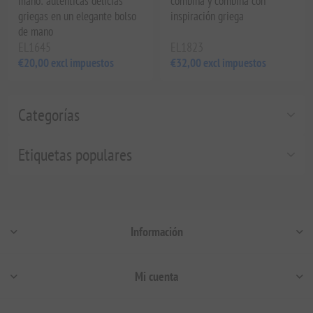
mano: auténticas delicias
combina y combina con
griegas en un elegante bolso
inspiración griega
de mano
EL1645
EL1823
€20,00 excl impuestos
€32,00 excl impuestos
Categorías
Etiquetas populares
Información
Mi cuenta