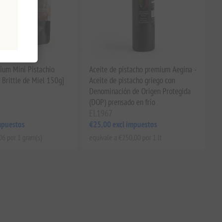
ium Mini Pistachio
Aceite de pistacho premium Aegina -
 Brittle de Miel 150g]
Aceite de pistacho griego con
Denominación de Origen Protegida
(DOP) prensado en frío
EL1967
mpuestos
€25,00 excl impuestos
06 por 1 gram(s)
equivale a €250,00 por 1 lt