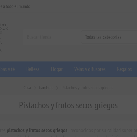
os a todo el mundo
bas y té
Belleza
Hogar
Velas y difusores
Regalos
Casa
fiambres
Pistachos y frutos secos griegos
Pistachos y frutos secos griegos
ores
pistachos y frutos secos griegos
, reconocidos por su calidad superior