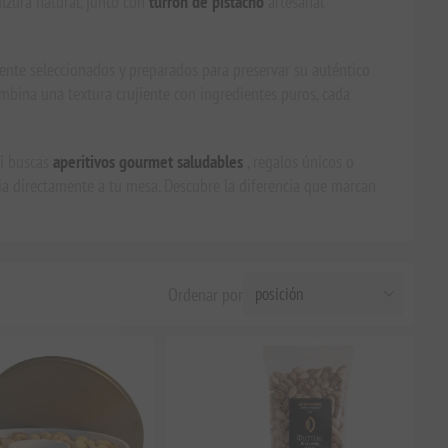
lzura natural, junto con
turrón de pistacho
artesanal
mente seleccionados y preparados para preservar su auténtico
ombina una textura crujiente con ingredientes puros, cada
si buscas
aperitivos gourmet saludables
, regalos únicos o
cia directamente a tu mesa. Descubre la diferencia que marcan
Ordenar por