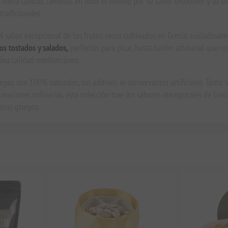
imera calidad, famosos en todo el mundo por su sabor distintivo y su du
tradicionales.
l sabor excepcional de los frutos secos cultivados en Grecia, cuidadosa
os tostados y salados,
perfectos para picar, hasta turrón artesanal que c
uina calidad mediterránea.
egos son 100% naturales, sin aditivos ni conservantes artificiales. Tanto 
creaciones culinarias, esta colección trae los sabores atemporales de Gre
ecos griegos.