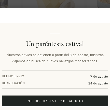
io Brittle -
Caja de almacenamiento ecológica
Caja de alma
Un paréntesis estival
k Delight
para pistachos con compartimento
para pistach
de residuos y tapa.
de residuos y
Nuestros envíos se detienen a partir del 8 de agosto, mientras
viajamos en busca de nuevos hallazgos mediterráneos.
EL1911
EL1888
€9,90 excl impuestos
€14,90 excl 
s)
7 de agosto
ÚLTIMO ENVÍO
24 de agosto
REANUDACIÓN
PEDIDOS HASTA EL 7 DE AGOSTO