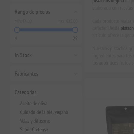
pistachos Aegina
de pr
elaborado con recetas 
Rango de precios
Cada producto realza e
Min:
€4,00
Max:
€25,00
carácter. Desde
pistach
artículo ofrece la gen
4
25
Nuestros pistachos gri
In Stock
ingredientes para tus 
los auténticos frutos s
Fabricantes
Categorías
Aceite de oliva
Cuidado de la piel vegano
Velas y difusores
Sabor Cretense