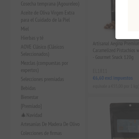
Cosecha temprana (Agoureleo)
Aceite de Oliva Virgen Extra
para el Cuidado de la Piel
Miel
Hierbas y té
Artisanal Aegina Premiu
AOVE Clásico (Clásicos
Caramelized Pistachios 
Seleccionados)
- Gourmet Snack 120g
Mezclas (compuestas por
expertos)
EL1811
€6,60 excl impuestos
Selecciones premiadas
equivale a €55,00 por 1 kg(
Bebidas
Bienestar
[Premiado]
🎄Navidad
Artesanías De Madera De Olivo
Colecciones de firmas