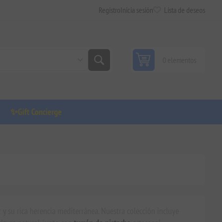
Registro
Inicia sesión
Lista de deseos
0 elementos
✨Gift Concierge
 y su rica herencia mediterránea. Nuestra colección incluye