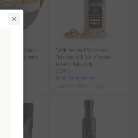
cenamiento ecológica
Fystiki Aeginas PDO Roasted
os con compartimento
Pistachios with Salt - Premium
 tapa.
Artisanal Nuts 250g
EL1806
€8,50 excl impuestos
impuestos
equivale a €34,00 por 1 kg(s)