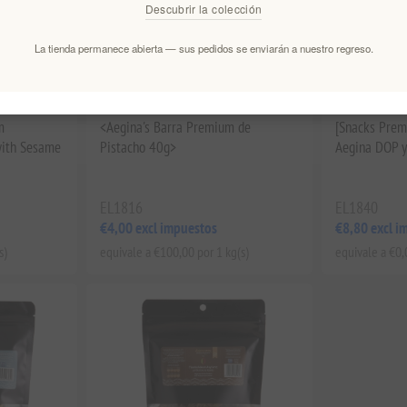
Descubrir la colección
La tienda permanece abierta — sus pedidos se enviarán a nuestro regreso.
m
<Aegina's Barra Premium de
[Snacks Prem
with Sesame
Pistacho 40g>
Aegina DOP y
EL1816
EL1840
€4,00 excl impuestos
€8,80 excl i
s)
equivale a €100,00 por 1 kg(s)
equivale a €0,