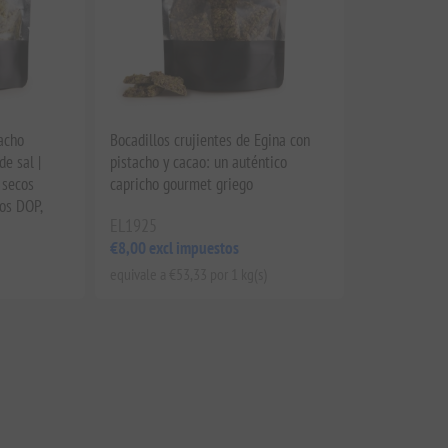
acho
Bocadillos crujientes de Egina con
de sal |
pistacho y cacao: un auténtico
 secos
capricho gourmet griego
os DOP,
EL1925
€8,00 excl impuestos
equivale a €53,33 por 1 kg(s)