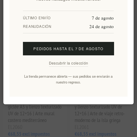
7 de agosto
ÚLTIMO ENVÍO
24 de agosto
REANUDACIÓN
PEDIDOS HASTA EL 7 DE AGOSTO
Descubrir la colección
La tienda permanece abierta — sus pedidos se enviarán a
Lámina artística de
Lámina artística del casco
nuestro regreso.
arquitectura veneciana de
antiguo medieval de Rodas -
Corfú - Póster retro de viaje
Póster del Palacio del Gran
del Arco de Liston | Impresión
Maestre | Impresión Giclée A3
giclée A3 y lienzo texturizado
y lienzo texturizado UV de
UV de 12×16 | Arte mural
12×16 | Arte de viaje retro-
costero mediterráneo
moderno de la isla griega
EL2060
EL2061
€68,55 excl impuestos
€68,55 excl impuestos