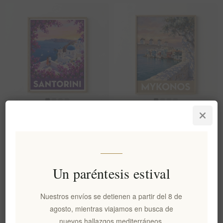
Póster de viaje retro de
Póster de viaje de Mykonos,
Santorini - Buganvillas y
la pequeña Venecia -
puesta de sol en la caldera.
Impresión artística de alta
Lámina artística | Ilustración
calidad | Paisaje vintage de la
mediterránea de mediados de
isla griega, impresión giclée o
Un paréntesis estival
siglo, impresión giclée de
lienzo texturizado, decoración
calidad museística o lienzo
de pared costera de calidad
con protección UV.
museística
Nuestros envíos se detienen a partir del 8 de
EL2058
EL2059
agosto, mientras viajamos en busca de
€68,55 excl impuestos
€68,55 excl impuestos
nuevos hallazgos mediterráneos.