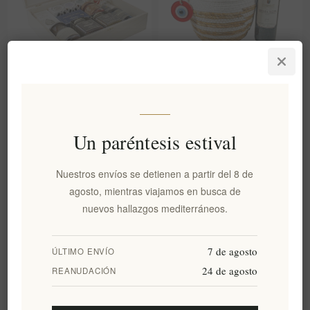
Cesta de regalo griega de lujo
Tradicional cesta de mimbre
Elenianna: Caja de madera
Greece Memories
con comida y licores gourmet
EL1454
EL1345
Un paréntesis estival
€99,00 excl impuestos
€51,90 excl impuestos
Nuestros envíos se detienen a partir del 8 de
agosto, mientras viajamos en busca de
nuevos hallazgos mediterráneos.
7 de agosto
ÚLTIMO ENVÍO
24 de agosto
REANUDACIÓN