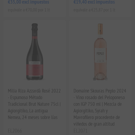
€35,00 excl impuestos
€19,40 excl impuestos
equivale a €70,00 por 1 lt
equivale a €25,87 por 1 lt
Milia Riza Azzardà Rosé 2022
Domaine Skouras Peplo 2024
- Espumoso Método
- Vino rosado del Peloponeso
Tradicional Brut Nature 75cl |
con IGP 750 ml | Mezcla de
Agiorgitiko, La antigua
Agiorgitiko, Syrah y
Nemea, 24 meses sobre lías
Mavrofilero procedente de
viñedos de gran altitud
EL2066
EL2071