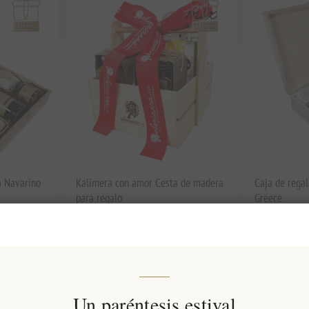
a Navarino
Kalimera con amor Cesta de madera
Caja de rega
para regalo
Greece
EL1342
EL1344
€84,90 excl impuestos
€55,00 excl 
Un paréntesis estival