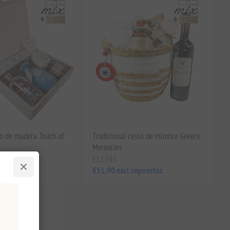
lo de madera Touch of
Tradicional cesta de mimbre Greece
Memories
EL1345
impuestos
€51,90 excl impuestos