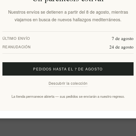
Nuestros envíos se detienen a partir del 8 de agosto, mientras
viajamos en busca de nuevos hallazgos mediterráneos.
7 de agosto
ÚLTIMO ENVÍO
24 de agosto
REANUDACIÓN
re griego
Un regalo único de Grecia en una
caja de regalo de madera.
PEDIDOS HASTA EL 7 DE AGOSTO
EL1447
€77,99 excl impuestos
Descubrir la colección
La tienda permanece abierta — sus pedidos se enviarán a nuestro regreso.
1
2
3
4