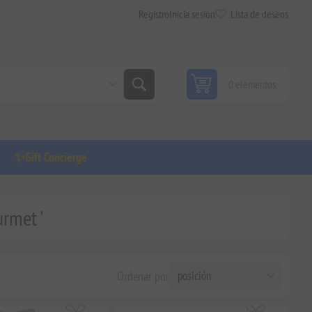
Registro
Inicia sesión
Lista de deseos
0 elementos
✨Gift Concierge
rmet '
Ordenar por