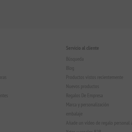
Servicio al cliente
Búsqueda
Blog
pras
Productos vistos recientemente
Nuevos productos
entes
Regalos De Empresa
Marca y personalización
embalaje
Añade un vídeo de regalo personal 
Yates y regalos B2B