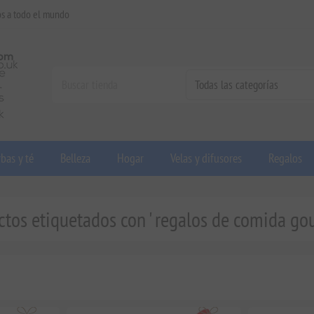
os a todo el mundo
bas y té
Belleza
Hogar
Velas y difusores
Regalos
tos etiquetados con ' regalos de comida gou