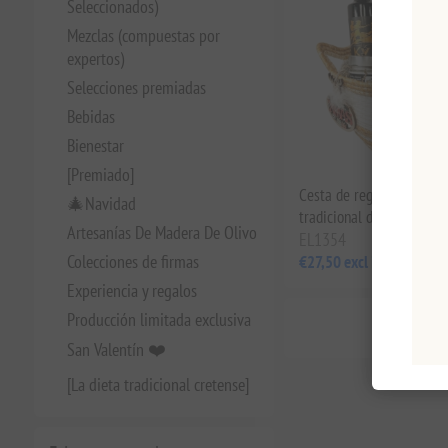
Seleccionados)
Mezclas (compuestas por
expertos)
Selecciones premiadas
Bebidas
Bienestar
[Premiado]
Cesta de regalo de mimb
🎄Navidad
tradicional de Navidad
Artesanías De Madera De Olivo
EL1354
Colecciones de firmas
€27,50 excl impuestos
Experiencia y regalos
Producción limitada exclusiva
San Valentín ❤️
[La dieta tradicional cretense]