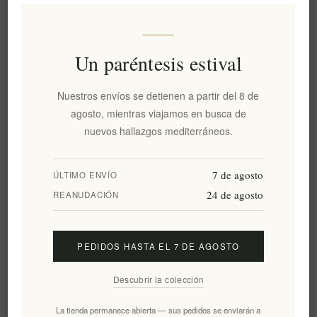
*
Select Salt
Un paréntesis estival
Nuestros envíos se detienen a partir del 8 de
agosto, mientras viajamos en busca de
€64,86 excl impuestos
nuevos hallazgos mediterráneos.
Precio más bajo en los últimos 30 días:: €27,50 excl impuestos
7 de agosto
ÚLTIMO ENVÍO
AÑADIR AL CARRITO
24 de agosto
REANUDACIÓN
PEDIDOS HASTA EL 7 DE AGOSTO
Añadir a la lista de deseos
Descubrir la colección
Enviar un correo electrónico a un amigo
La tienda permanece abierta — sus pedidos se enviarán a