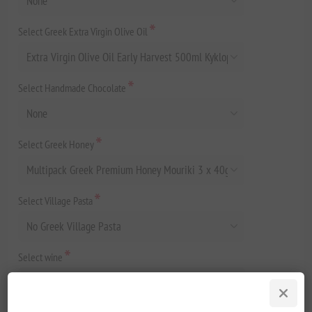
*
Select Greek Extra Virgin Olive Oil
*
Select Handmade Chocolate
*
Select Greek Honey
*
Select Village Pasta
*
Select wine