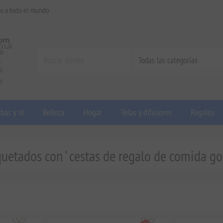
os a todo el mundo
bas y té
Belleza
Hogar
Velas y difusores
Regalos
uetados con ' cestas de regalo de comida go