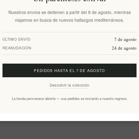
Nuestros envíos se detienen a partir del 8 de agosto, mientras
viajamos en busca de nuevos hallazgos mediterráneos.
7 de agosto
ÚLTIMO ENVÍO
24 de agosto
REANUDACIÓN
re griego
Un regalo único de Grecia en una
caja de regalo de madera.
PEDIDOS HASTA EL 7 DE AGOSTO
EL1447
€77,99 excl impuestos
Descubrir la colección
La tienda permanece abierta — sus pedidos se enviarán a nuestro regreso.
1
2
3
4