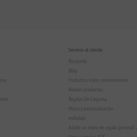
Servicio al cliente
Búsqueda
Blog
pras
Productos vistos recientemente
Nuevos productos
entes
Regalos De Empresa
Marca y personalización
embalaje
Añade un vídeo de regalo personal 
Yates y regalos B2B