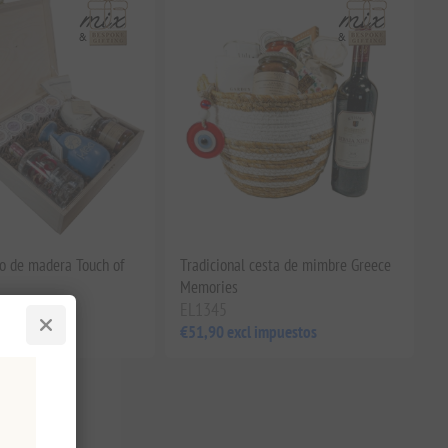
lo de madera Touch of
Tradicional cesta de mimbre Greece
Memories
EL1345
impuestos
€51,90 excl impuestos