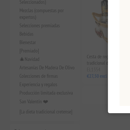
Seleccionados)
Mezclas (compuestas por
expertos)
Selecciones premiadas
Bebidas
Bienestar
[Premiado]
Cesta de regalo de mimb
🎄Navidad
tradicional de Navidad
Artesanías De Madera De Olivo
EL1354
Colecciones de firmas
€27,50 excl impuestos
Experiencia y regalos
Producción limitada exclusiva
San Valentín ❤️
[La dieta tradicional cretense]