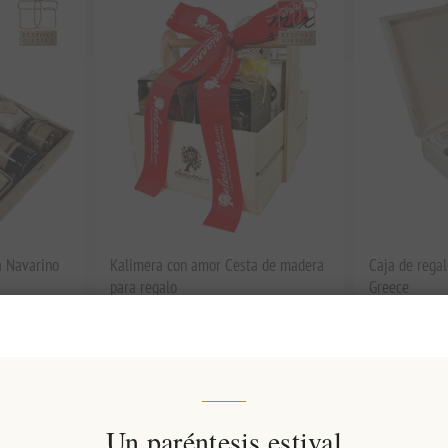
a Navarino
Kalimera con amor Cesta de madera
Caja de rega
para regalo
Greece
EL1342
EL1344
€84,90 excl impuestos
€55,00 excl 
Un paréntesis estival