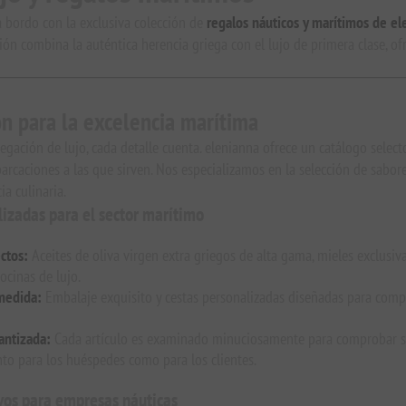
a bordo con la exclusiva colección de
regalos náuticos y marítimos
de el
ción combina la auténtica herencia griega con el lujo de primera clase, 
n para la excelencia marítima
gación de lujo, cada detalle cuenta. elenianna ofrece un catálogo selec
barcaciones a las que sirven. Nos especializamos en la selección de sabo
a culinaria.
lizadas para el sector marítimo
ctos:
Aceites de oliva virgen extra griegos de alta gama, mieles exclusiva
ocinas de lujo.
medida:
Embalaje exquisito y cestas personalizadas diseñadas para complem
antizada:
Cada artículo es examinado minuciosamente para comprobar su c
nto para los huéspedes como para los clientes.
ivos para empresas náuticas