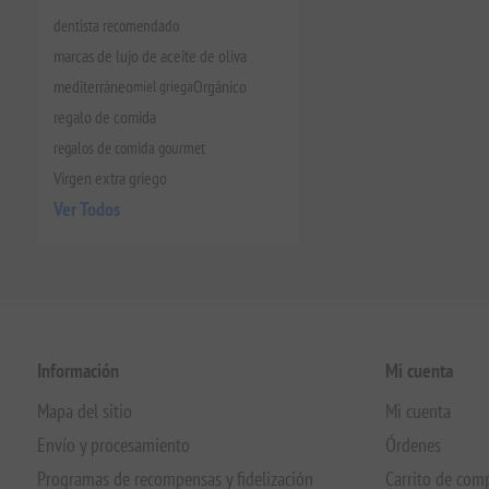
dentista recomendado
marcas de lujo de aceite de oliva
mediterráneo
miel griega
Orgánico
regalo de comida
regalos de comida gourmet
Virgen extra griego
Ver Todos
Información
Mi cuenta
Mapa del sitio
Mi cuenta
Envío y procesamiento
Órdenes
Programas de recompensas y fidelización
Carrito de com