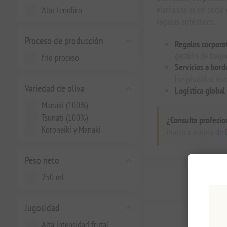
elenianna es un socio 
Alto fenolico
regalos auténticos:
Proceso de producción
Regalos corpora
gestión de buqu
frío proceso
Servicios a bord
hospitalidad med
Variedad de oliva
Logística global 
Manaki (100%)
Tsunati (100%)
¿Consulta profesio
Koroneiki y Manaki
nuestra página
de 
Peso neto
250 ml
Jugosidad
Alta intensidad frutal