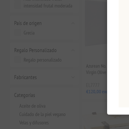
intensidad frutal moderada
País de origen
Grecia
Regalo Personalizado
Regalo personalizado
Azurean No. 1 Cretan Wil
Virgin Olive Oil 250ml
Fabricantes
EL7777
€120,00 excl impuestos
Categorías
Aceite de oliva
Cuidado de la piel vegano
Velas y difusores