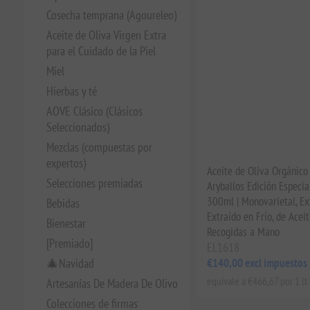
Cosecha temprana (Agoureleo)
Aceite de Oliva Virgen Extra
para el Cuidado de la Piel
Miel
Hierbas y té
AOVE Clásico (Clásicos
Seleccionados)
Mezclas (compuestas por
expertos)
Aceite de Oliva Orgánic
Selecciones premiadas
Aryballos Edición Especia
300ml | Monovarietal, Ext
Bebidas
Extraído en Frío, de Acei
Bienestar
Recogidas a Mano
[Premiado]
EL1618
€140,00 excl impuestos
🎄Navidad
equivale a €466,67 por 1 lt
Artesanías De Madera De Olivo
Colecciones de firmas