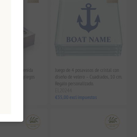
galo de bienvenida
Juego de 4 posavasos de cristal con
 para yates griegos
diseño de velero – Cuadrados, 10 cm.
Regalo personalizado.
EL20244
impuestos
€35,00 excl impuestos