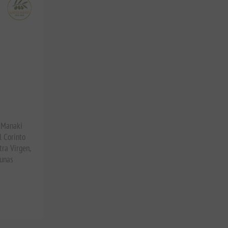
o Manaki
l Corinto
ra Virgen,
tunas