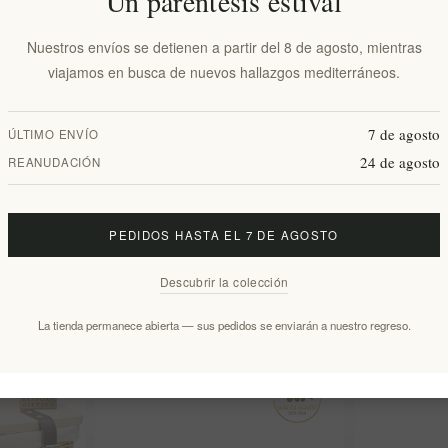
Un paréntesis estival
Nuestros envíos se detienen a partir del 8 de agosto, mientras
viajamos en busca de nuevos hallazgos mediterráneos.
7 de agosto
ÚLTIMO ENVÍO
24 de agosto
REANUDACIÓN
d Extra
Juego de 4 posavasos cuadrados de
La caja de re
PEDIDOS HASTA EL 7 DE AGOSTO
cerámica con diseño de velero
personalizada
personalizado y base de corcho
Meltemi
Descubrir la colección
EL2043
EL2045
€35,00 excl impuestos
€35,00 excl 
La tienda permanece abierta — sus pedidos se enviarán a nuestro regreso.