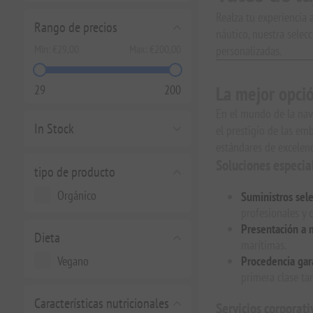
Realza tu experiencia 
Rango de precios
náutico, nuestra selec
Min:
€29,00
Max:
€200,00
personalizadas.
29
200
La mejor opció
En el mundo de la nave
In Stock
el prestigio de las em
estándares de excelenci
Soluciones especia
tipo de producto
Orgánico
Suministros sele
profesionales y c
Presentación a 
Dieta
marítimas.
Vegano
Procedencia gar
primera clase ta
Características nutricionales
Servicios corporat