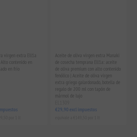
va virgen extra Ell1a
Aceite de oliva virgen extra Manaki
 Alto contenido en
de cosecha temprana Ell1a: aceite
sado en frío
de oliva premium con alto contenido
fenólico | Aceite de oliva virgen
extra griego galardonado, botella de
regalo de 200 ml con tapón de
mármol de lujo
EL1309
impuestos
€29,90 excl impuestos
9,50 por 1 lt
equivale a €149,50 por 1 lt