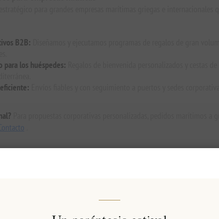
estratégico para grandes empresas marítimas griegas e internacionales qu
tivos B2B:
Diseñamos y ejecutamos programas de regalos de gran volume
es.
o para los huéspedes:
Regalos de bienvenida personalizados y cestas de
iterránea.
eficiente:
Envíos fiables y con seguimiento a puertos y sedes corporativ
nal?
Para propuestas corporativas personalizadas, pedidos marítimos a gra
Contacto
.