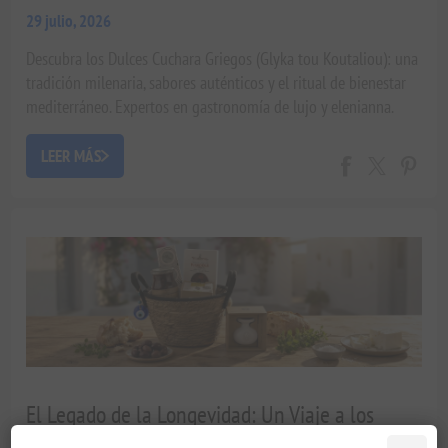
29 julio, 2026
Descubra los Dulces Cuchara Griegos (Glyka tou Koutaliou): una
tradición milenaria, sabores auténticos y el ritual de bienestar
mediterráneo. Expertos en gastronomía de lujo y elenianna.
LEER MÁS
El Legado de la Longevidad: Un Viaje a los
Tesoros Culinarios del Mediterráneo