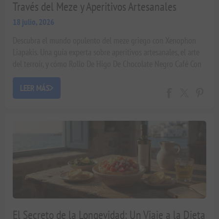
Través del Meze y Aperitivos Artesanales
18 julio, 2026
Descubra el mundo opulento del meze griego con Xenophon
Liapakis. Una guía experta sobre aperitivos artesanales, el arte
del terroir, y cómo Rollo De Higo De Chocolate Negro Café Con
Espresso Y Avellana 160G Askada eleva su experiencia
gastronómica.
LEER MÁS
El Secreto de la Longevidad: Un Viaje a la Dieta