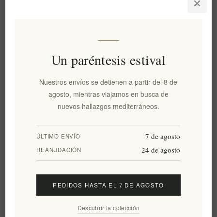
25 julio, 2026
Descubra los secretos de la longevidad mediterránea a través
de aceites de oliva virgen extra de alto contenido fenólico y
mieles orgánicas. Xenophon Liapakis explora su origen
Un paréntesis estival
artesanal y beneficios, invitándole a un estilo de vida de lujo
sostenible.
LEER MÁS
Nuestros envíos se detienen a partir del 8 de
agosto, mientras viajamos en busca de
nuevos hallazgos mediterráneos.
7 de agosto
ÚLTIMO ENVÍO
24 de agosto
REANUDACIÓN
PEDIDOS HASTA EL 7 DE AGOSTO
La Dieta Tradicional Cretense: Un Legado de
Descubrir la colección