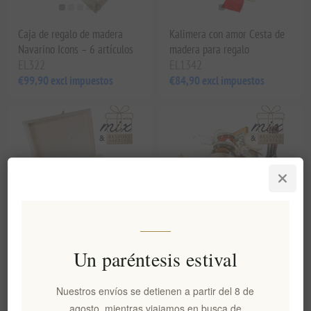
Caja de regalo de madera
Kalimera con amor Cesta de
Navarino Icons – 6 artículos
madera para regalo
EL322
EL1342
€99,90 excl impuestos
€84,90 excl impuestos
Un paréntesis estival
Caja de regalo de madera
Tradicional cesta de mimbre
Touch of Greece
Greece Memories
Nuestros envíos se detienen a partir del 8 de
EL1344
EL1345
agosto, mientras viajamos en busca de