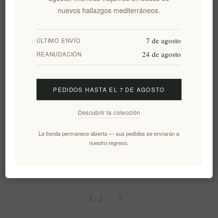
€55,00 excl impuestos
€51,90 excl impuestos
nuevos hallazgos mediterráneos.
7 de agosto
ÚLTIMO ENVÍO
24 de agosto
REANUDACIÓN
PEDIDOS HASTA EL 7 DE AGOSTO
Descubrir la colección
Cesta de regalo de mimbre
Un regalo único de Grecia en
La tienda permanece abierta — sus pedidos se enviarán a
nuestro regreso.
griego tradicional de Navidad
una caja de regalo de madera
EL1354
EL1453
€27,50 excl impuestos
€80,00 excl impuestos
1
2