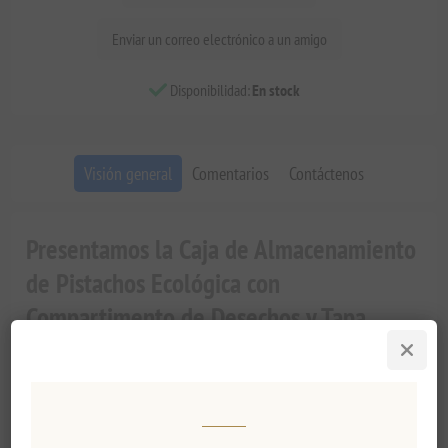
Enviar un correo electrónico a un amigo
Disponibilidad:
En stock
Visión general
Comentarios
Contáctenos
Presentamos la Caja de Almacenamiento
de Pistachos Ecológica con
Compartimento de Desechos y Tapa
Mejora tu experiencia de picoteo con nuestra
Caja de
Almacenamiento de Pistachos Ecológica
. Esta innovadora caja
de snacks redonda, impresa en 3D, está diseñada
específicamente para pistachos, nueces, semillas y una variedad
de otros deliciosos aperitivos. ¡No más cáscaras desordenando