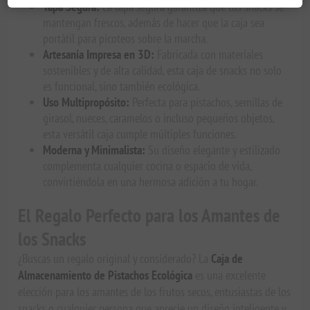
Tapa Segura:
La tapa segura garantiza que tus snacks se
mantengan frescos, además de hacer que la caja sea
portátil para picoteos sobre la marcha.
Artesanía Impresa en 3D:
Fabricada con materiales
sostenibles y de alta calidad, esta caja de snacks no solo
es funcional, sino también ecológica.
Uso Multipropósito:
Perfecta para pistachos, semillas de
girasol, nueces, caramelos o incluso pequeños objetos,
esta versátil caja cumple múltiples funciones.
Moderna y Minimalista:
Su diseño elegante y estilizado
complementa cualquier cocina o espacio de vida,
convirtiéndola en una hermosa adición a tu hogar.
El Regalo Perfecto para los Amantes de
los Snacks
¿Buscas un regalo original y considerado? La
Caja de
Almacenamiento de Pistachos Ecológica
es una excelente
elección para los amantes de los frutos secos, entusiastas de los
snacks o cualquier persona que aprecie un diseño inteligente y