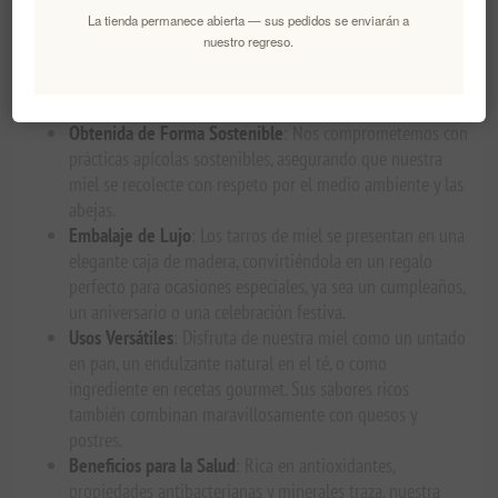
La tienda permanece abierta — sus pedidos se enviarán a
100% Cruda y Sin Filtrar
: Cada tarro de nuestra caja de
nuestro regreso.
regalo contiene miel cruda y sin filtrar, preservando todas
las enzimas naturales, antioxidantes y nutrientes que
hacen de la miel un superalimento.
Obtenida de Forma Sostenible
: Nos comprometemos con
prácticas apícolas sostenibles, asegurando que nuestra
miel se recolecte con respeto por el medio ambiente y las
abejas.
Embalaje de Lujo
: Los tarros de miel se presentan en una
elegante caja de madera, convirtiéndola en un regalo
perfecto para ocasiones especiales, ya sea un cumpleaños,
un aniversario o una celebración festiva.
Usos Versátiles
: Disfruta de nuestra miel como un untado
en pan, un endulzante natural en el té, o como
ingrediente en recetas gourmet. Sus sabores ricos
también combinan maravillosamente con quesos y
postres.
Beneficios para la Salud
: Rica en antioxidantes,
propiedades antibacterianas y minerales traza, nuestra