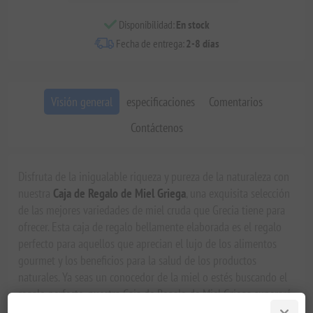
Disponibilidad:
En stock
Fecha de entrega:
2-8 días
Visión general
especificaciones
Comentarios
Contáctenos
Disfruta de la inigualable riqueza y pureza de la naturaleza con
nuestra
Caja de Regalo de Miel Griega
, una exquisita selección
de las mejores variedades de miel cruda que Grecia tiene para
ofrecer. Esta caja de regalo bellamente elaborada es el regalo
perfecto para aquellos que aprecian el lujo de los alimentos
gourmet y los beneficios para la salud de los productos
naturales. Ya seas un conocedor de la miel o estés buscando el
regalo perfecto, nuestra Caja de Regalo de Miel Griega superará
tus expectativas.