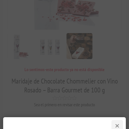
Lo sentimos-este producto ya no está disponible
Maridaje de Chocolate Chommelier con Vino
Rosado – Barra Gourmet de 100 g
Sea el primero en revisar este producto
Elegante chocolate con leche con notas florales y frutos del bosque,
diseñado para armonizar con vinos rosados secos y espumosos.