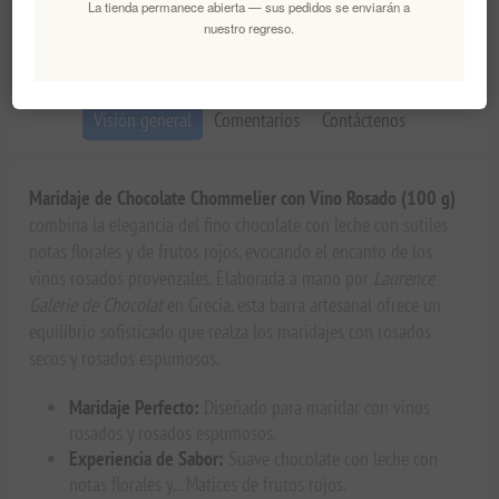
La tienda permanece abierta — sus pedidos se enviarán a
Fecha de entrega:
2-8 días
nuestro regreso.
Visión general
Comentarios
Contáctenos
Maridaje de Chocolate Chommelier con Vino Rosado (100 g)
combina la elegancia del fino chocolate con leche con sutiles
notas florales y de frutos rojos, evocando el encanto de los
vinos rosados provenzales. Elaborada a mano por
Laurence
Galerie de Chocolat
en Grecia, esta barra artesanal ofrece un
equilibrio sofisticado que realza los maridajes con rosados
secos y rosados espumosos.
Maridaje Perfecto:
Diseñado para maridar con vinos
rosados y rosados espumosos.
Experiencia de Sabor:
Suave chocolate con leche con
notas florales y... Matices de frutos rojos.