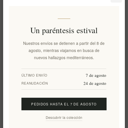
Fabricante:
Laurrence Galerie de Chocolat
Sku:
EL1525
Un paréntesis estival
Nuestros envíos se detienen a partir del 8 de
agosto, mientras viajamos en busca de
€0,00 excl impuestos
nuevos hallazgos mediterráneos.
equivale a €0,00 por 1 kg(s)
AÑADIR AL CARRITO
7 de agosto
ÚLTIMO ENVÍO
24 de agosto
REANUDACIÓN
PEDIDOS HASTA EL 7 DE AGOSTO
Añadir a la lista de deseos
Descubrir la colección
Enviar un correo electrónico a un amigo