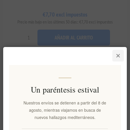
€7,70 excl impuestos
Precio más bajo en los últimos 30 días:: €7,70 excl impuestos
AÑADIR AL CARRITO
Añadir a la lista de deseos
Enviar un correo electrónico a un amigo
Un paréntesis estival
Disponibilidad:
En stock
Nuestros envíos se detienen a partir del 8 de
Fecha de entrega:
2-8 días
agosto, mientras viajamos en busca de
nuevos hallazgos mediterráneos.
Visión general
Comentarios
Contáctenos