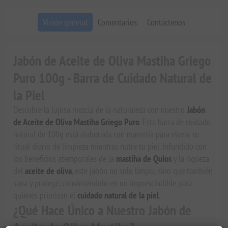
Visión general
Comentarios
Contáctenos
Jabón de Aceite de Oliva Mastiha Griego
Puro 100g - Barra de Cuidado Natural de
la Piel
Descubre la lujosa mezcla de la naturaleza con nuestro
Jabón
de Aceite de Oliva Mastiha Griego Puro
. Esta barra de cuidado
natural de 100g está elaborada con maestría para elevar tu
ritual diario de limpieza mientras nutre tu piel. Infundido con
los beneficios atemporales de la
mastiha de Quíos
y la riqueza
del
aceite de oliva
, este jabón no solo limpia, sino que también
sana y protege, convirtiéndolo en un imprescindible para
quienes priorizan el
cuidado natural de la piel
.
¿Qué Hace Único a Nuestro Jabón de
Aceite de Oliva Mastiha?