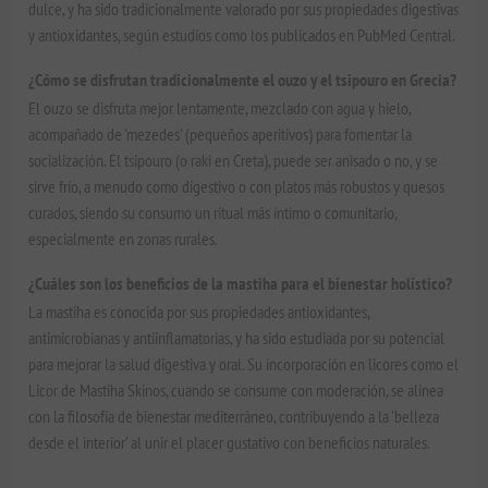
dulce, y ha sido tradicionalmente valorado por sus propiedades digestivas
y antioxidantes, según estudios como los publicados en PubMed Central.
¿Cómo se disfrutan tradicionalmente el ouzo y el tsipouro en Grecia?
El ouzo se disfruta mejor lentamente, mezclado con agua y hielo,
acompañado de 'mezedes' (pequeños aperitivos) para fomentar la
socialización. El tsipouro (o raki en Creta), puede ser anisado o no, y se
sirve frío, a menudo como digestivo o con platos más robustos y quesos
curados, siendo su consumo un ritual más íntimo o comunitario,
especialmente en zonas rurales.
¿Cuáles son los beneficios de la mastiha para el bienestar holístico?
La mastiha es conocida por sus propiedades antioxidantes,
antimicrobianas y antiinflamatorias, y ha sido estudiada por su potencial
para mejorar la salud digestiva y oral. Su incorporación en licores como el
Licor de Mastiha Skinos, cuando se consume con moderación, se alinea
con la filosofía de bienestar mediterráneo, contribuyendo a la 'belleza
desde el interior' al unir el placer gustativo con beneficios naturales.