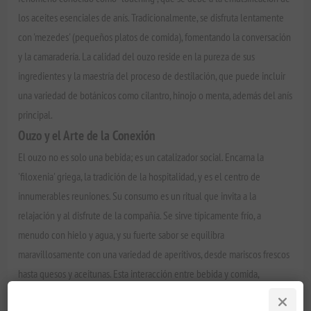
los aceites esenciales de anís. Tradicionalmente, se disfruta lentamente
con 'mezedes' (pequeños platos de comida), fomentando la conversación
y la camaradería. La calidad del ouzo reside en la pureza de sus
ingredientes y la maestría del proceso de destilación, que puede incluir
una variedad de botánicos como cilantro, hinojo o menta, además del anís
principal.
Ouzo y el Arte de la Conexión
El ouzo no es solo una bebida; es un catalizador social. Encarna la
'filoxenia' griega, la tradición de la hospitalidad, y es el centro de
innumerables reuniones. Su consumo es un ritual que invita a la
relajación y al disfrute de la compañía. Se sirve típicamente frío, a
menudo con hielo y agua, y su fuerte sabor se equilibra
maravillosamente con una variedad de aperitivos, desde mariscos frescos
hasta quesos y aceitunas. Esta interacción entre bebida y comida,
socialización y disfrute, subraya la filosofía mediterránea de un estilo de