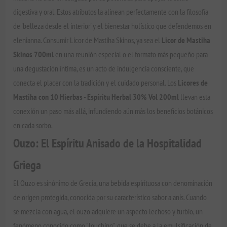
digestiva y oral. Estos atributos la alinean perfectamente con la filosofía
de 'belleza desde el interior' y el bienestar holístico que defendemos en
elenianna. Consumir Licor de Mastiha Skinos, ya sea el
Licor de Mastiha
Skinos 700ml
en una reunión especial o el formato más pequeño para
una degustación íntima, es un acto de indulgencia consciente, que
conecta el placer con la tradición y el cuidado personal. Los
Licores de
Mastiha con 10 Hierbas - Espíritu Herbal 30% Vol 200ml
llevan esta
conexión un paso más allá, infundiendo aún más los beneficios botánicos
en cada sorbo.
Ouzo: El Espíritu Anisado de la Hospitalidad
Griega
El Ouzo es sinónimo de Grecia, una bebida espirituosa con denominación
de origen protegida, conocida por su característico sabor a anís. Cuando
se mezcla con agua, el ouzo adquiere un aspecto lechoso y turbio, un
fenómeno conocido como "louching", que se debe a la emulsificación de