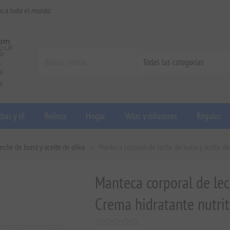
os a todo el mundo
bas y té
Belleza
Hogar
Velas y difusores
Regalos
eche de burra y aceite de oliva
Manteca corporal de leche de burra y aceite de 
Manteca corporal de lech
Crema hidratante nutrit