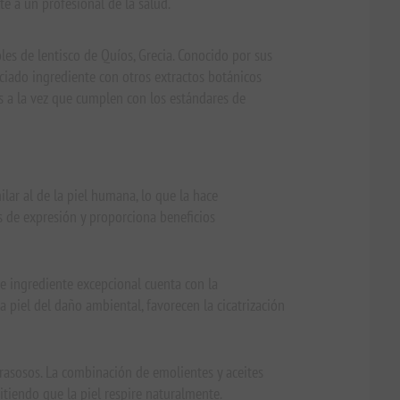
te a un profesional de la salud.
les de lentisco de Quíos, Grecia. Conocido por sus
ciado ingrediente con otros extractos botánicos
as a la vez que cumplen con los estándares de
ilar al de la piel humana, lo que la hace
as de expresión y proporciona beneficios
ste ingrediente excepcional cuenta con la
piel del daño ambiental, favorecen la cicatrización
 grasosos. La combinación de emolientes y aceites
itiendo que la piel respire naturalmente.