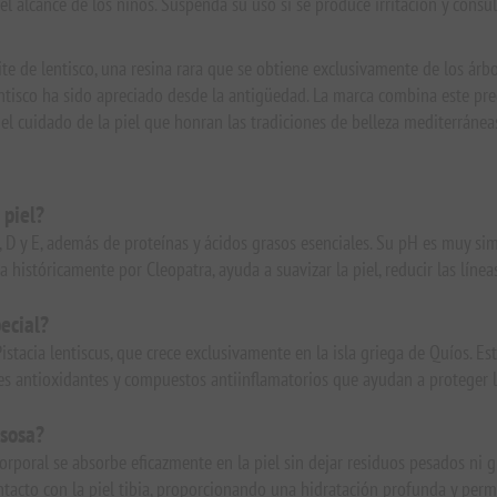
 alcance de los niños. Suspenda su uso si se produce irritación y consul
te de lentisco, una resina rara que se obtiene exclusivamente de los árbo
entisco ha sido apreciado desde la antigüedad. La marca combina este pre
a el cuidado de la piel que honran las tradiciones de belleza mediterráne
 piel?
C, D y E, además de proteínas y ácidos grasos esenciales. Su pH es muy sim
a históricamente por Cleopatra, ayuda a suavizar la piel, reducir las líne
pecial?
 Pistacia lentiscus, que crece exclusivamente en la isla griega de Quíos. E
 antioxidantes y compuestos antiinflamatorios que ayudan a proteger la 
asosa?
corporal se absorbe eficazmente en la piel sin dejar residuos pesados ni
ntacto con la piel tibia, proporcionando una hidratación profunda y perm