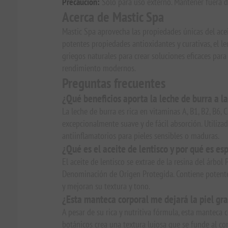
Precaución:
Solo para uso externo. Mantener fuera del
Acerca de Mastic Spa
Mastic Spa aprovecha las propiedades únicas del acei
potentes propiedades antioxidantes y curativas, el l
griegos naturales para crear soluciones eficaces par
rendimiento modernos.
Preguntas frecuentes
¿Qué beneficios aporta la leche de burra a la
La leche de burra es rica en vitaminas A, B1, B2, B6, 
excepcionalmente suave y de fácil absorción. Utilizad
antiinflamatorios para pieles sensibles o maduras.
¿Qué es el aceite de lentisco y por qué es es
El aceite de lentisco se extrae de la resina del árbol
Denominación de Origen Protegida. Contiene potentes
y mejoran su textura y tono.
¿Esta manteca corporal me dejará la piel gr
A pesar de su rica y nutritiva fórmula, esta manteca 
botánicos crea una textura lujosa que se funde al co