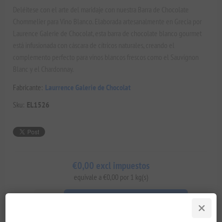
Deléitese con el arte del maridaje con nuestra Barra de Chocolate
Chommelier para Vino Blanco. Elaborada artesanalmente en Grecia por
Laurence Galerie de Chocolat, esta barra de chocolate blanco gourmet
está infusionada con cáscara de cítricos naturales, creando el
complemento perfecto para vinos blancos frescos como el Sauvignon
Blanc y el Chardonnay.
Fabricante:
Laurrence Galerie de Chocolat
Sku:
EL1526
€0,00 excl impuestos
equivale a €0,00 por 1 kg(s)
AÑADIR AL CARRITO