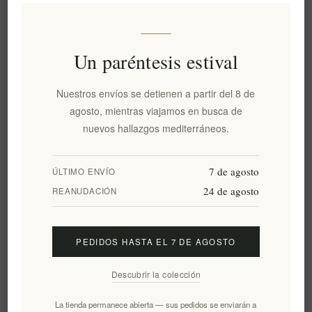
Añadir a la lista de deseos
Un paréntesis estival
Enviar un correo electrónico a un amigo
Nuestros envíos se detienen a partir del 8 de
agosto, mientras viajamos en busca de
Fecha de entrega:
2-8 días
nuevos hallazgos mediterráneos.
7 de agosto
ÚLTIMO ENVÍO
Visión general
Comentarios
Contáctenos
24 de agosto
REANUDACIÓN
Descubra el maridaje perfecto de chocolate blanco y vino con la
exquisita barra Chommelier de Laurence Galerie de Chocolat.
PEDIDOS HASTA EL 7 DE AGOSTO
Este chocolate gourmet único se elabora meticulosamente a
mano en Grecia para realzar la experiencia de los vinos blancos
Descubrir la colección
finos, encarnando la perfecta armonía de sabor y aroma.
La tienda permanece abierta — sus pedidos se enviarán a