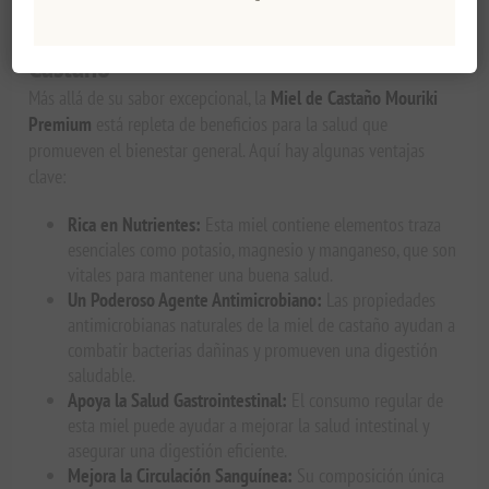
Beneficios para la Salud de la Miel de
Castaño
Más allá de su sabor excepcional, la
Miel de Castaño Mouriki
Premium
está repleta de beneficios para la salud que
promueven el bienestar general. Aquí hay algunas ventajas
clave:
Rica en Nutrientes:
Esta miel contiene elementos traza
esenciales como potasio, magnesio y manganeso, que son
vitales para mantener una buena salud.
Un Poderoso Agente Antimicrobiano:
Las propiedades
antimicrobianas naturales de la miel de castaño ayudan a
combatir bacterias dañinas y promueven una digestión
saludable.
Apoya la Salud Gastrointestinal:
El consumo regular de
esta miel puede ayudar a mejorar la salud intestinal y
asegurar una digestión eficiente.
Mejora la Circulación Sanguínea:
Su composición única