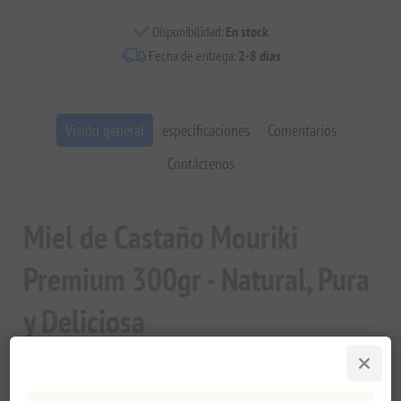
Disponibilidad:
En stock
Fecha de entrega:
2-8 días
Visión general
especificaciones
Comentarios
Contáctenos
Miel de Castaño Mouriki
Premium 300gr - Natural, Pura
y Deliciosa
Si estás en busca de una miel que no solo deleite tu paladar,
sino que también ofrezca una variedad de beneficios para la
salud, no busques más que nuestra
Miel de Castaño Mouriki