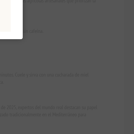
 las prácticas agrícolas artesanales que priorizan la
 de energía sin cafeína.
minutos. Cuele y sirva con una cucharada de miel
ca.
ud de 2025, expertos del mundo real destacan su papel
lizado tradicionalmente en el Mediterráneo para