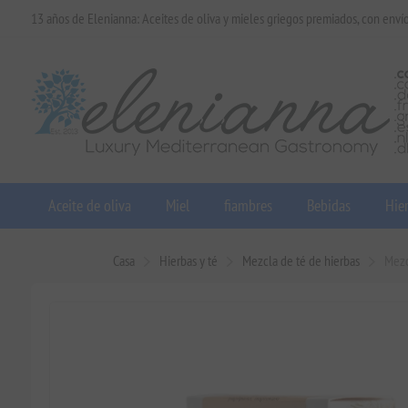
13 años de Elenianna: Aceites de oliva y mieles griegos premiados, con enví
Aceite de oliva
Miel
fiambres
Bebidas
Hier
Casa
Hierbas y té
Mezcla de té de hierbas
Mezc