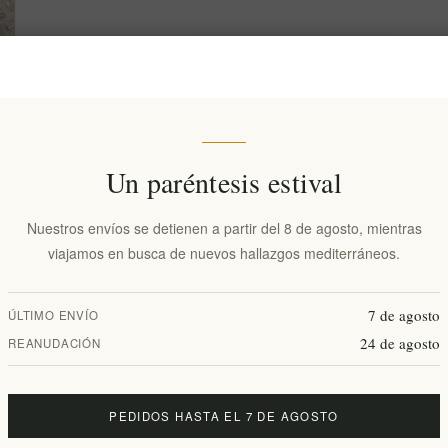
Añadir a la lista de deseos
Env
Disponibilidad:
En stock
Fecha de entrega:
2-8 días
Un paréntesis estival
Nuestros envíos se detienen a partir del 8 de agosto, mientras
Visión general
Comentarios
Contáctenos
viajamos en busca de nuevos hallazgos mediterráneos.
7 de agosto
ÚLTIMO ENVÍO
nica Mouriki
, una infusión cuidadosamente seleccionada, diseñada para 
24 de agosto
REANUDACIÓN
a griega con un sofisticado perfil aromático.
gado Mouriki
PEDIDOS HASTA EL 7 DE AGOSTO
ki se especializa en el cultivo orgánico a gran altitud. Cada lata de 25 g