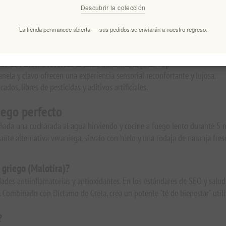
durante siglos por sus propiedades terapéuticas. Al elegir Mouriki, apoyas
Descubrir la colección
sinfonía de sabores griegos
La tienda permanece abierta — sus pedidos se enviarán a nuestro regreso.
mo la hierba luisa y la cáscara de naranja proporcionan un suave impulso
co de Malotira favorece la salud inmunitaria [cita: 19].
anela y clavo ofrecen una experiencia sensorial reconfortante y lujosa.
ados, libres de pesticidas y aditivos artificiales.
riego perfecto
añada una cucharada al agua hirviendo y cocine a fuego lento durante 5 
cante alternativa veraniega, sírvalo con hielo y una rodaja de naranja fres
 griego (Malotira)?
iedades antiinflamatorias y antioxidantes. En los estándares de SEO y sal
4]. Combinado con Díctamo de Creta, crea un potente "té de bienestar" uti
?