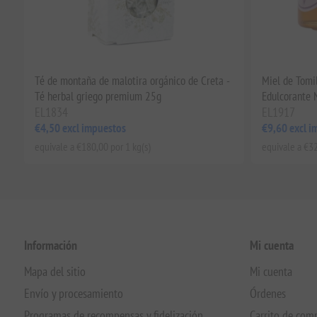
Té de montaña de malotira orgánico de Creta -
Miel de Tomi
Té herbal griego premium 25g
Edulcorante 
EL1834
EL1917
€4,50 excl impuestos
€9,60 excl i
equivale a €180,00 por 1 kg(s)
equivale a €32
Información
Mi cuenta
Mapa del sitio
Mi cuenta
Envío y procesamiento
Órdenes
Programas de recompensas y fidelización
Carrito de com