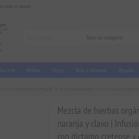
os a todo el mundo
bas y té
Belleza
Hogar
Velas y difusores
Regalos
la de hierbas orgánicas Mouriki: Té de montaña, naranja y clavo | Infusión griega au
Mezcla de hierbas orgán
naranja y clavo | Infusi
con díctamo cretense y 