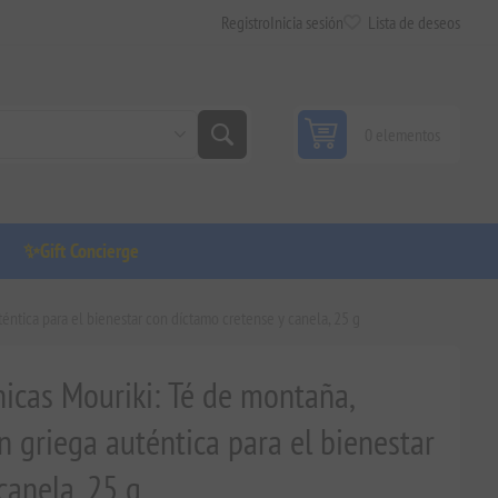
Registro
Inicia sesión
Lista de deseos
0 elementos
✨Gift Concierge
téntica para el bienestar con díctamo cretense y canela, 25 g
icas Mouriki: Té de montaña,
ón griega auténtica para el bienestar
canela, 25 g