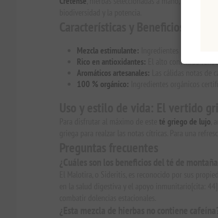
Cretense
, hierbas seleccionadas a mano, reconocidas 
biodiversidad y la potencia.
Características y Beneficios: Una 
Mezcla estimulante:
Ingredientes naturales co
Rico en antioxidantes:
El alto contenido fenóli
Aromáticos artesanales:
Las cálidas notas de c
100 % orgánico:
Ingredientes orgánicos certific
Uso y estilo de vida: El vertido g
Para disfrutar al máximo de este
té griego de lujo
, 
griega para realzar las notas cítricas. Para una refres
Preguntas frecuentes
¿Cuáles son los beneficios del té de montaña
El Malotira, o Sideritis, es reconocido por sus prop
en la salud digestiva y el apoyo inmunitario[cita: 4
combatir dolencias estacionales.
¿Esta mezcla de hierbas no contiene cafeína