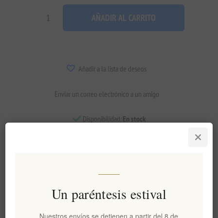
AÑADIR AL CARRITO
Añadir a la lista de deseos
Enviar un correo electrónico a un amigo
Disponibilidad:
En stock
Fecha de entrega:
2-8 días
Visión general
Comentarios
Contáctenos
Un paréntesis estival
Quemador de aceite de cerámica con portavelas para cera
Nuestros envíos se detienen a partir del 8 de