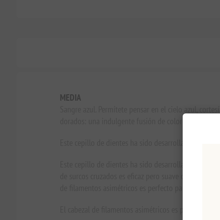
MEDIA
Sangre azul. Permítete pensar en el cielo azul, cortes
dorados: una indulgente fusión de colores para los 
Este cepillo de dientes ha sido desarrollado para ofr
Este cepillo de dientes ha sido desarrollado en estre
de surcos cruzados es eficaz pero suave con las enc
de filamentos asimétricos es perfecto para limpiar y p
El cabezal de filamentos asimétricos es perfecto para 