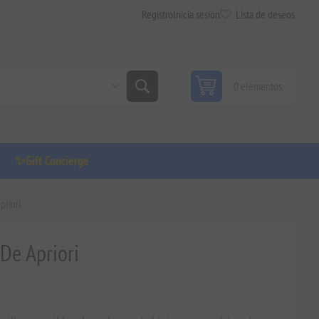
Registro
Inicia sesión
Lista de deseos
0 elementos
✨Gift Concierge
priori
 De Apriori