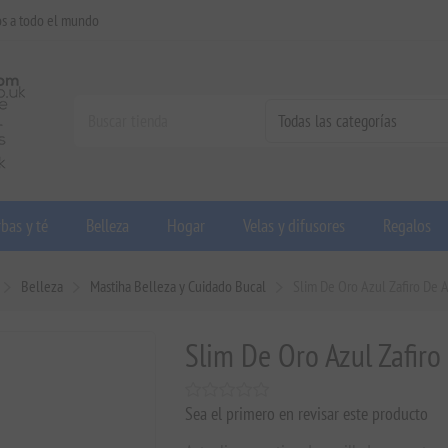
os a todo el mundo
bas y té
Belleza
Hogar
Velas y difusores
Regalos
Belleza
Mastiha Belleza y Cuidado Bucal
Slim De Oro Azul Zafiro De A
Slim De Oro Azul Zafiro
Sea el primero en revisar este producto