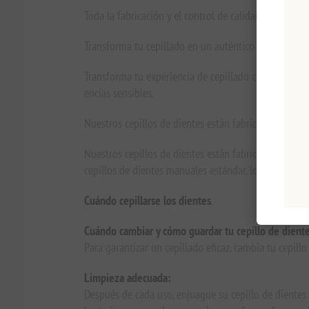
Toda la fabricación y el control de calidad se realiz
Transforma tu cepillado en un auténtico campeón.
Transforma tu experiencia de cepillado con este cep
encías sensibles.
Nuestros cepillos de dientes están fabricados con mat
Nuestros cepillos de dientes están fabricados con c
cepillos de dientes manuales estándar, lo que ayuda 
Cuándo cepillarse los dientes
.
Cuándo cambiar y cómo guardar tu cepillo de diente
Para garantizar un cepillado eficaz, cambia tu cepill
Limpieza adecuada:
Después de cada uso, enjuague su cepillo de dientes 