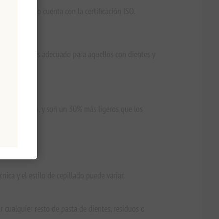
y el producto cuenta con la certificación ISO.
que también es adecuado para aquellos con dientes y
gen biológico, y son un 30% más ligeros que los
ica y el estilo de cepillado puede variar.
 cualquier resto de pasta de dientes, residuos o