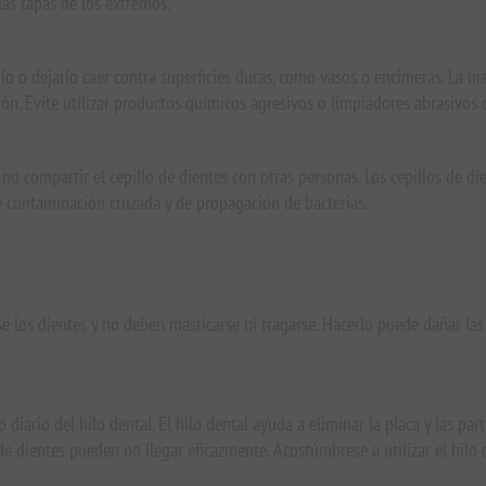
las tapas de los extremos.
arlo o dejarlo caer contra superficies duras, como vasos o encimeras. La 
ón. Evite utilizar productos químicos agresivos o limpiadores abrasivos
no compartir el cepillo de dientes con otras personas. Los cepillos de 
e contaminación cruzada y de propagación de bacterias.
se los dientes y no deben masticarse ni tragarse. Hacerlo puede dañar las
iario del hilo dental. El hilo dental ayuda a eliminar la placa y las part
o de dientes pueden no llegar eficazmente. Acostúmbrese a utilizar el hil