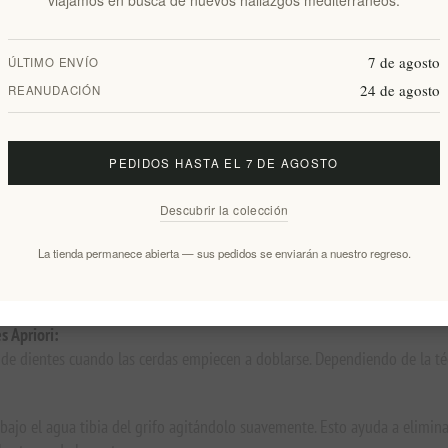
viajamos en busca de nuevos hallazgos mediterráneos.
an internamente y los materiales utilizados han sido aprobados por la FDA, 
7 de agosto
ÚLTIMO ENVÍO
24 de agosto
REANUDACIÓN
illo de dientes altamente eficiente y respetuoso con el medio ambiente 
PEDIDOS HASTA EL 7 DE AGOSTO
eriales de alta calidad.
Descubrir la colección
ompuestos sostenibles de origen vegetal e innovadores filamentos de ori
a reducir los residuos
La tienda permanece abierta — sus pedidos se enviarán a nuestro regreso.
s Apriori:
o de dientes cuando las cerdas empiecen a doblarse. Dependiendo de la técn
bajo el agua tibia del grifo agitándolo suavemente. Esto ayuda a eliminar