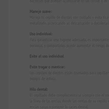
bacterias que puedan acumularse en las cerdas o en 
Manejo suave:
Maneja tu cepillo de dientes con cuidado y evita tir
metalizado, provocando su descamación o decoloraci
Uso individual:
Para garantizar una higiene adecuada, es importante 
personal, y compartirlos puede aumentar el riesgo d
Evite el uso individual
.
Evite tragar o masticar:
Los cepillos de dientes están diseñados para cepillar
peligro de asfixia.
Hilo dental:
El cepillado debe complementarse siempre con el uso d
la línea de las encías, donde las cerdas de su cepill
encías sanas y prevenir la caries dental.