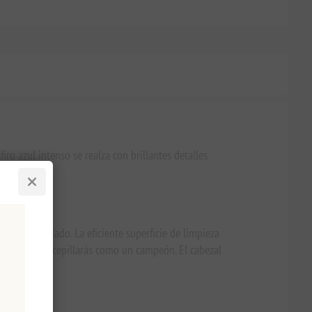
iro azul intenso se realza con brillantes detalles
cia de cepillado. La eficiente superficie de limpieza
ú también te cepillarás como un campeón. El cabezal