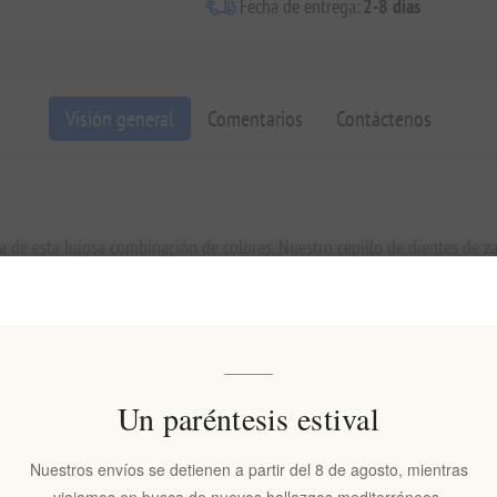
Fecha de entrega:
2-8 días
Visión general
Comentarios
Contáctenos
ía de esta lujosa combinación de colores. Nuestro cepillo de dientes de zaf
verdaderamente elegantes.
ecer una sensación de lujo y elegancia.
cha colaboración con especialistas dentales para ofrecer la mejor experien
ías y, como ganador del premio Red Dot Award, Apriori te garantiza que t
Un paréntesis estival
ulir la superficie de los dientes.
Nuestros envíos se detienen a partir del 8 de agosto, mientras
limpiar y pulir la superficie de los dientes.