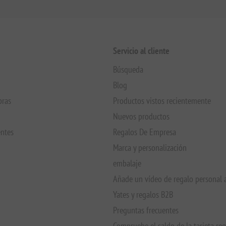
Servicio al cliente
Búsqueda
Blog
pras
Productos vistos recientemente
Nuevos productos
entes
Regalos De Empresa
Marca y personalización
embalaje
Añade un vídeo de regalo personal 
Yates y regalos B2B
Preguntas frecuentes
Compruebe el saldo de la tarjeta re