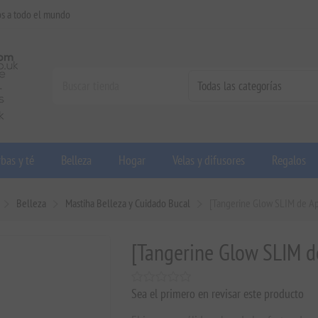
os a todo el mundo
bas y té
Belleza
Hogar
Velas y difusores
Regalos
Belleza
Mastiha Belleza y Cuidado Bucal
[Tangerine Glow SLIM de Apr
[Tangerine Glow SLIM de
Sea el primero en revisar este producto