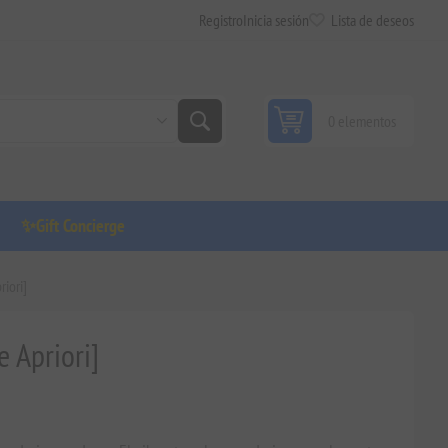
Registro
Inicia sesión
Lista de deseos
0 elementos
✨Gift Concierge
iori]
 Apriori]