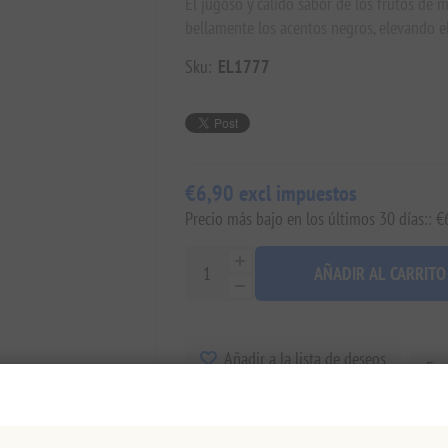
El jugoso y cálido sabor de los frutos de
bellamente los acentos negros, elevando e
Sku:
EL1777
€6,90 excl impuestos
Precio más bajo en los últimos 30 días:: €
AÑADIR AL CARRITO
Añadir a la lista de deseos
Env
Disponibilidad:
Sin existencias