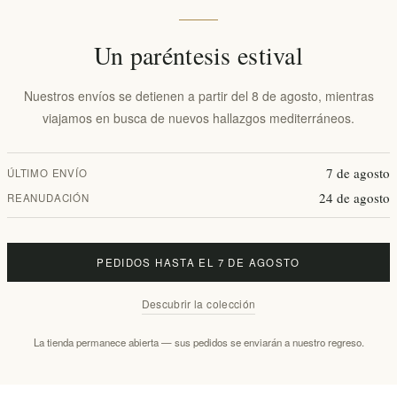
Notificarme cuando esté disponible
Fecha de entrega:
2-8 días
Un paréntesis estival
Nuestros envíos se detienen a partir del 8 de agosto, mientras
viajamos en busca de nuevos hallazgos mediterráneos.
7 de agosto
ÚLTIMO ENVÍO
Visión general
Comentarios
Contáctenos
24 de agosto
REANUDACIÓN
PEDIDOS HASTA EL 7 DE AGOSTO
eza asimétrica y cerdas suaves densamente empaquetadas hechas de innova
Descubrir la colección
n él, la higiene bucal se vuelve efectiva y segura para el esmalte y las en
La tienda permanece abierta — sus pedidos se enviarán a nuestro regreso.