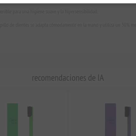
enible para una higiene suave y la hipersensibilidad.
 cepillo de dientes se adapta cómodamente en la mano y utiliza un 30% me
recomendaciones de IA