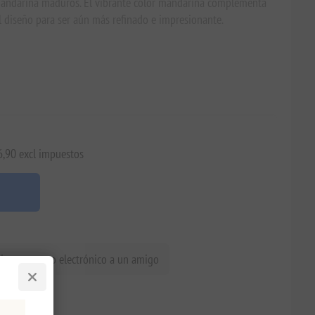
 mandarina maduros. El vibrante color mandarina complementa
l diseño para ser aún más refinado e impresionante.
6,90 excl impuestos
iar un correo electrónico a un amigo