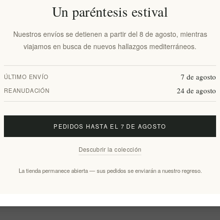
Disponibilidad:
En stock
Un paréntesis estival
Fecha de entrega:
2-8 días
Nuestros envíos se detienen a partir del 8 de agosto, mientras
viajamos en busca de nuevos hallazgos mediterráneos.
7 de agosto
ÚLTIMO ENVÍO
24 de agosto
REANUDACIÓN
general
Artisan Note & Authenticity
Comentarios
Cont
PEDIDOS HASTA EL 7 DE AGOSTO
Descubrir la colección
o en esmalte azul. Cada pieza es única, hecha a mano por un ceramista gr
cia de cada pieza individual.
La tienda permanece abierta — sus pedidos se enviarán a nuestro regreso.