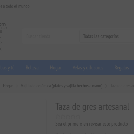
os a todo el mundo
bas y té
Belleza
Hogar
Velas y difusores
Regalos
Hogar
Vajilla de cerámica (platos y vajilla hechos a mano)
Taza de gres a
Taza de gres artesanal
Sea el primero en revisar este producto