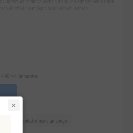
s: una taza de cerámica hecha a mano con esmalte beige y azul
esde el café de la mañana hasta el té de la tarde.
€14,90 excl impuestos
iar un correo electrónico a un amigo