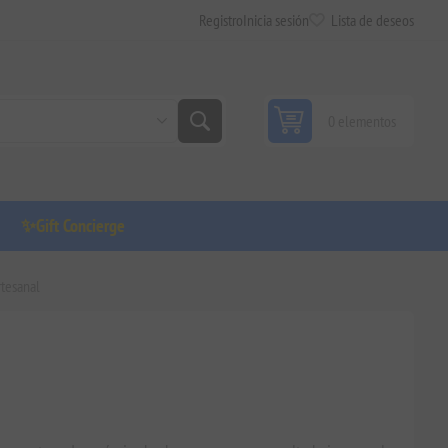
Registro
Inicia sesión
Lista de deseos
0 elementos
✨Gift Concierge
rtesanal