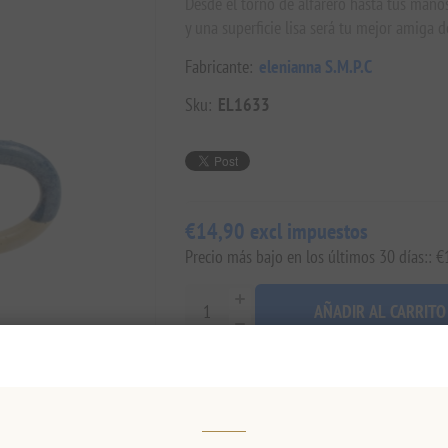
Desde el torno de alfarero hasta tus mano
y una superficie lisa será tu mejor amiga d
Fabricante:
elenianna S.M.P.C
Sku:
EL1633
€14,90 excl impuestos
Precio más bajo en los últimos 30 días:: 
AÑADIR AL CARRITO
Añadir a la lista de deseos
Env