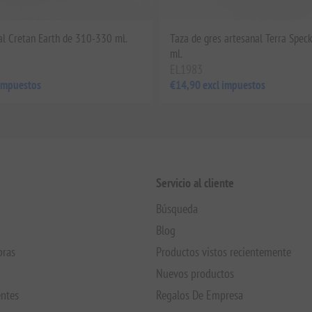
al Cretan Earth de 310-330 ml.
Taza de gres artesanal Terra Spec
ml.
EL1983
 impuestos
€14,90 excl impuestos
Servicio al cliente
Búsqueda
Blog
pras
Productos vistos recientemente
Nuevos productos
entes
Regalos De Empresa