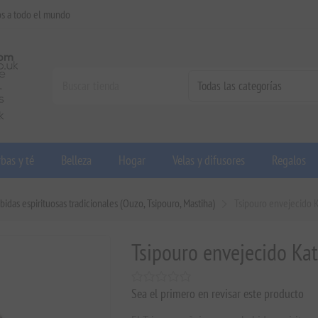
os a todo el mundo
bas y té
Belleza
Hogar
Velas y difusores
Regalos
bidas espirituosas tradicionales (Ouzo, Tsipouro, Mastiha)
Tsipouro envejecido K
Tsipouro envejecido Kat
Sea el primero en revisar este producto