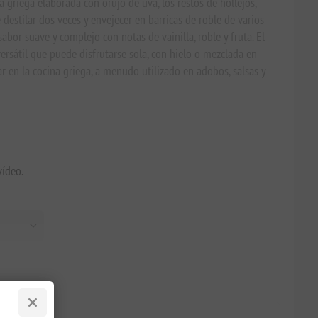
 griega elaborada con orujo de uva, los restos de hollejos,
e destilar dos veces y envejecer en barricas de roble de varios
sabor suave y complejo con notas de vainilla, roble y fruta. El
ersátil que puede disfrutarse sola, con hielo o mezclada en
r en la cocina griega, a menudo utilizado en adobos, salsas y
vídeo.