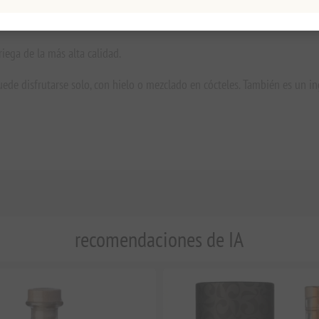
go de primera calidad elaborado con orujo de uva de la mejor calidad. Se
ipouro Katsaros un sabor suave y complejo, con notas de vainilla, roble 
iega de la más alta calidad.
puede disfrutarse solo, con hielo o mezclado en cócteles. También es un i
recomendaciones de IA