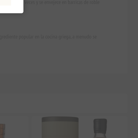
 destila dos veces y se envejece en barricas de roble
y fruta.
ngrediente popular en la cocina griega, a menudo se