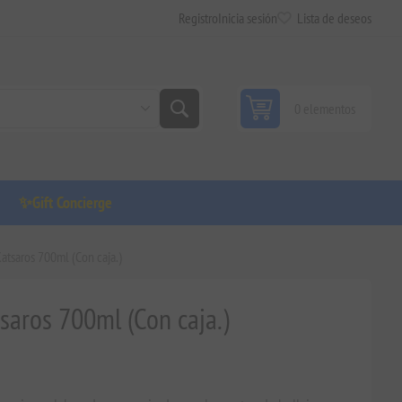
Registro
Inicia sesión
Lista de deseos
0 elementos
✨Gift Concierge
atsaros 700ml (Con caja.)
saros 700ml (Con caja.)