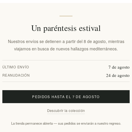
€89,90 excl impuestos
equivale a €128,43 por 1 lt
Precio más bajo en los últimos 30 días:: 
Un paréntesis estival
AÑADIR AL CARRITO
Nuestros envíos se detienen a partir del 8 de agosto, mientras
viajamos en busca de nuevos hallazgos mediterráneos.
Añadir a la lista de deseos
Env
7 de agosto
ÚLTIMO ENVÍO
24 de agosto
REANUDACIÓN
Fecha de entrega:
2-5 days
PEDIDOS HASTA EL 7 DE AGOSTO
Visión general
Comentarios
Contáctenos
Descubrir la colección
La tienda permanece abierta — sus pedidos se enviarán a nuestro regreso.