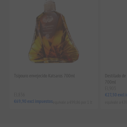
Tsipouro envejecido Katsaros 700ml
Destilado de 
700ml
EL903
EL836
€27,50 excl 
€69,90 excl impuestos
equivale a €99,86 por 1 lt
equivale a €39