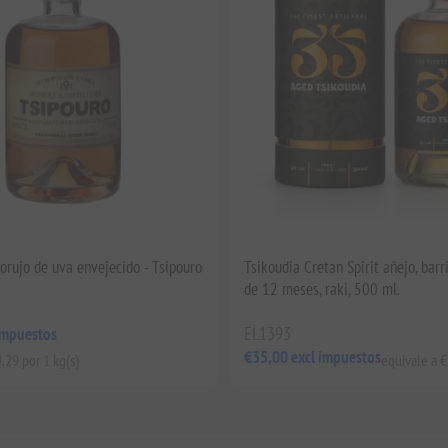
orujo de uva envejecido - Tsipouro
Tsikoudia Cretan Spirit añejo, barr
de 12 meses, raki, 500 ml.
EL1393
impuestos
€35,00 excl impuestos
,29 por 1 kg(s)
equivale a €