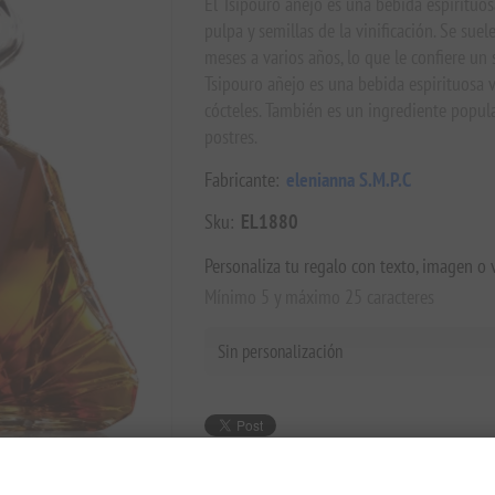
El Tsipouro añejo es una bebida espirituosa
pulpa y semillas de la vinificación. Se suel
meses a varios años, lo que le confiere un 
Tsipouro añejo es una bebida espirituosa v
cócteles. También es un ingrediente popula
postres.
Fabricante:
elenianna S.M.P.C
Sku:
EL1880
Personaliza tu regalo con texto, imagen o 
Mínimo 5 y máximo 25 caracteres