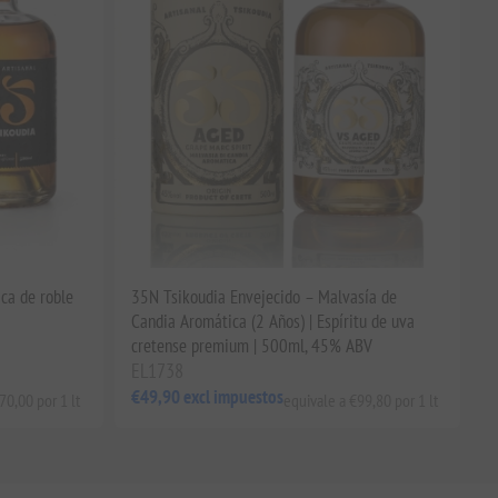
ica de roble
35N Tsikoudia Envejecido – Malvasía de
Candia Aromática (2 Años) | Espíritu de uva
cretense premium | 500ml, 45% ABV
EL1738
€49,90 excl impuestos
70,00 por 1 lt
equivale a €99,80 por 1 lt