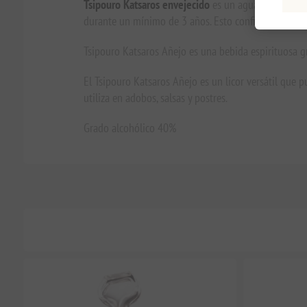
Tsipouro Katsaros envejecido
es un aguardiente grie
durante un mínimo de 3 años. Esto confiere a Aged Ts
Tsipouro Katsaros Añejo es una bebida espirituosa gr
El Tsipouro Katsaros Añejo es un licor versátil que 
utiliza en adobos, salsas y postres.
Grado alcohólico 40%