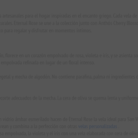
s artesanales para el hogar inspiradas en el encanto griego. Cada vela de
urales. Eternal Rose se une a la colección junto con Anthós Cherry Blos
to para regalar y disfrutar en momentos íntimos.
, florece en un corazón empolvado de rosa, violeta e iris, y se asienta so
 empolvada refinada en lugar de un floral intenso.
egetal y mecha de algodón. No contiene parafina, palma ni ingredientes d
corte adecuados de la mecha. La cera de oliva se quema lenta y unifor
 vidrio ámbar esmerilado hacen de Eternal Rose la vela ideal para San Val
urean y combina a la perfección con otras
velas personalizadas
.
sa empolvada, la violeta y el iris con una vela elaborada con cera de oli