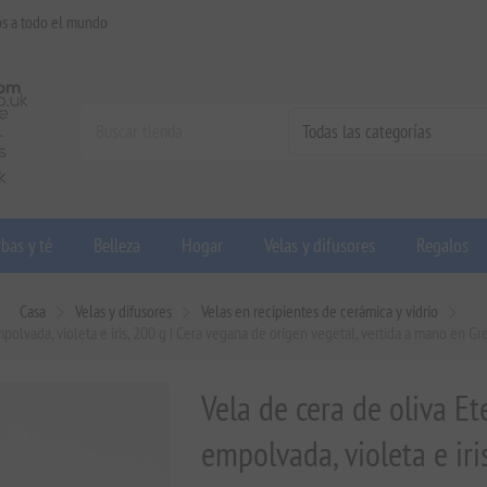
os a todo el mundo
bas y té
Belleza
Hogar
Velas y difusores
Regalos
Casa
Velas y difusores
Velas en recipientes de cerámica y vidrio
polvada, violeta e iris, 200 g | Cera vegana de origen vegetal, vertida a mano en G
Vela de cera de oliva E
empolvada, violeta e iri