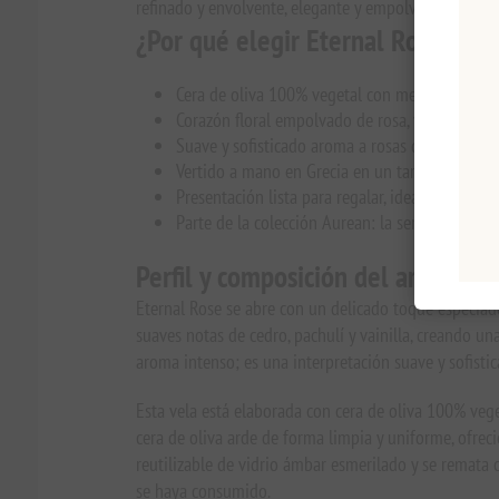
refinado y envolvente, elegante y empolvado, en lug
¿Por qué elegir Eternal Rose?
Cera de oliva 100% vegetal con mecha de algodó
Corazón floral empolvado de rosa, violeta e iris
Suave y sofisticado aroma a rosas que resulta
Vertido a mano en Grecia en un tarro de crista
Presentación lista para regalar, ideal para el Dí
Parte de la colección Aurean: la serie Golden
Perfil y composición del aroma
Eternal Rose se abre con un delicado toque especiado
suaves notas de cedro, pachulí y vainilla, creando u
aroma intenso; es una interpretación suave y sofistica
Esta vela está elaborada con cera de oliva 100% veg
cera de oliva arde de forma limpia y uniforme, ofre
reutilizable de vidrio ámbar esmerilado y se remat
se haya consumido.