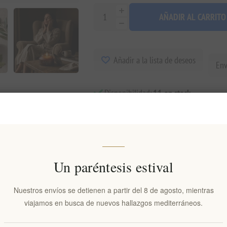
AÑADIR AL CARRITO
Añadir a la lista de deseos
Env
Disponibilidad:
11 en stock
Fecha de entrega:
2-8 días
Visión general
Comentarios
Contáctenos
Un paréntesis estival
Nuestros envíos se detienen a partir del 8 de agosto, mientras
viajamos en busca de nuevos hallazgos mediterráneos.
ca y empolvada, elaborada con cera de oliva 100% vegetal y vertida a ma
 corazón de rosa, violeta e iris, y se asienta sobre una cálida base de cedr