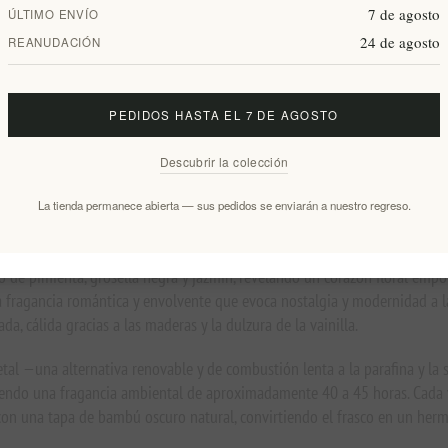
ar de intenso o anticuado, presentado en un frasco de vidrio ámbar esme
7 de agosto
ÚLTIMO ENVÍO
24 de agosto
REANUDACIÓN
n: vegana, libre de crueldad animal, sin parafina y sin aceite de palma.
 equilibrado con pimienta, jazmín, cedro y vainilla.
PEDIDOS HASTA EL 7 DE AGOSTO
 romántico y refinado en lugar de empalagoso.
l ámbar esmerilado reutilizable de 200 g con tapa de bambú oscuro.
Descubrir la colección
a de San Valentín, el Día de la Madre, aniversarios y gestos especiales.
 Ambiance de Grecia, compuesta por
velas de cera de oliva
de origen vegeta
La tienda permanece abierta — sus pedidos se enviarán a nuestro regreso.
 de pimienta, grosella negra y jazmín, revelando un corazón floral empolv
na fragancia romántica y envolvente que evoca nostalgia y modernidad a la
da, cálida gracias a las maderas y la dulzura de la vainilla.
etal —una alternativa renovable y de combustión lenta a la parafina y la
ciendo una fragancia ambiental de aproximadamente 40 a 45 horas. Cada v
a con una tapa de bambú oscuro natural, convirtiendo el frasco en un h