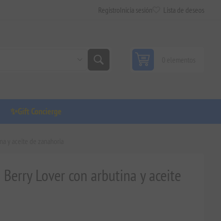
Registro
Inicia sesión
Lista de deseos
0 elementos
✨Gift Concierge
ina y aceite de zanahoria
e Berry Lover con arbutina y aceite