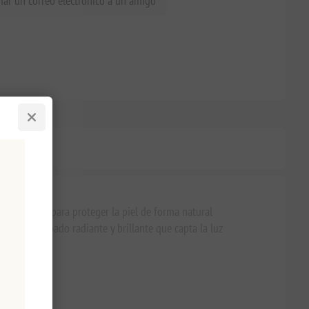
iar un correo electrónico a un amigo
de zanahoria para proteger la piel de forma natural
iona un acabado radiante y brillante que capta la luz