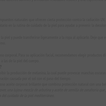
mpuestos naturales que ofrecen cierta protección contra la radiación UV,
rio en la rutina de cuidado de la piel para ayudar a prevenir la decolor
de la piel y puede transferirse ligeramente a la ropa al aplicarlo. Deje qu
nimo.
o corporal. Para su aplicación facial, recomendamos elegir productos dis
a las de la piel del cuerpo.
?
ibir la producción de melanina, la cual puede provocar manchas oscuras y
ación causada por el sol con el paso del tiempo.
ujoso aceite corporal brillante que combina protección natural con una be
 Lover, una lujosa mezcla de arbutina y aceite de semilla de zanahoria que
a del cuidado de la piel mediterráneo.