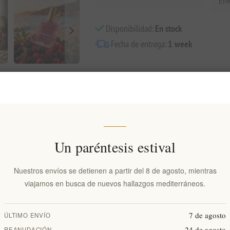
Env
Disponibilidad:
En stock
Fecha de entrega:
1 week
Visión general
Comentarios
Contáctenos
Un paréntesis estival
o aceite corporal iridiscente formulado con arbutina y aceite de semilla 
uminador ayuda a mantener el tono natural de la piel a la vez que proporc
Nuestros envíos se detienen a partir del 8 de agosto, mientras
viajamos en busca de nuevos hallazgos mediterráneos.
cas
7 de agosto
ÚLTIMO ENVÍO
nosa y radiante en la piel.
24 de agosto
REANUDACIÓN