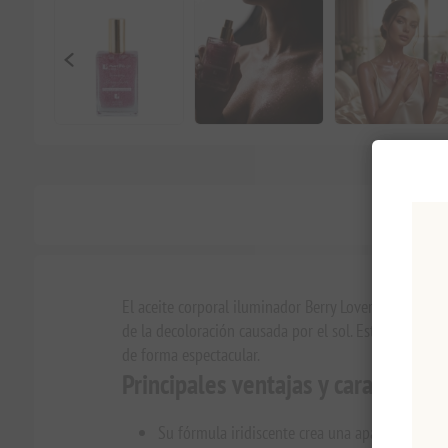
El aceite corporal iluminador Berry Lover es un lujos
de la decoloración causada por el sol. Este aceite il
de forma espectacular.
Principales ventajas y característi
Su fórmula iridiscente crea una apariencia lumi