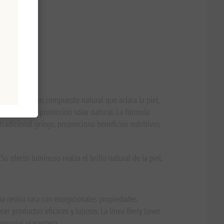
a arbutina, un compuesto natural que aclara la piel,
 que ofrecen protección solar natural. La fórmula
 tradicional griego, proporciona beneficios nutritivos
 efecto luminoso realza el brillo natural de la piel,
na resina rara con excepcionales propiedades
er productos eficaces y lujosos. La línea Berry Lover
ensorial placentera.