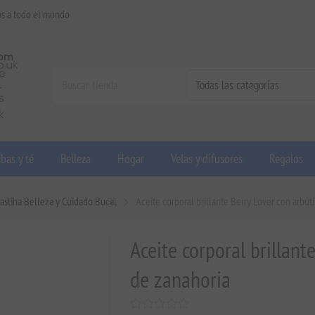
os a todo el mundo
bas y té
Belleza
Hogar
Velas y difusores
Regalos
astiha Belleza y Cuidado Bucal
Aceite corporal brillante Berry Lover con arbut
Aceite corporal brillant
de zanahoria