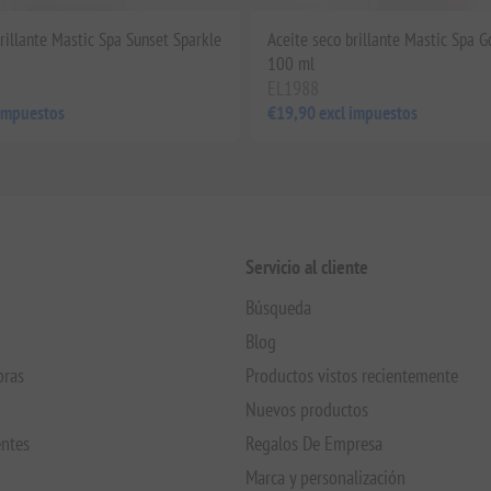
rillante Mastic Spa Sunset Sparkle
Aceite seco brillante Mastic Spa Go
100 ml
EL1988
 impuestos
€19,90 excl impuestos
Servicio al cliente
Búsqueda
Blog
pras
Productos vistos recientemente
Nuevos productos
entes
Regalos De Empresa
Marca y personalización