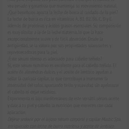
vea pesado y garantiza que mantenga su movimiento natural.
¿Qué beneficios aporta la leche de burra al cuidado de la piel?
La leche de burra es rica en vitaminas A, B1, B2, B6, C, D y E,
además de proteínas y ácidos grasos esenciales. Su composición
es muy similar a la de la leche materna, lo que la hace
excepcionalmente suave y de fácil absorción. Desde la
antigüedad, se la valora por sus propiedades suavizantes y
rejuvenecedoras para la piel.
¿Este sérum oleoso es adecuado para cabello teñido?
Sí, este sérum nutritivo es excelente para el cabello teñido. El
aceite de almendras dulces y el aceite de lentisco ayudan a
sellar la cutícula capilar, lo que contribuye a mantener la
intensidad del color, aportando brillo y suavidad sin apelmazar
el cabello ni dejar residuos.
Experimenta el lujo mediterráneo de este versátil sérum-aceite
y dale a tu piel y cabello la nutrición que merecen con cada
aplicación.
Déjese seducir por el lujoso sérum corporal y capilar Mastic Spa,
enriquecido con leche de burra nutritiva y aceite de lentisco