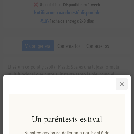
Disponibilidad:
Disponible en 1 week
Notificarme cuando esté disponible
Fecha de entrega:
2-8 días
Visión general
Comentarios
Contáctenos
El sérum corporal y capilar Mastic Spa es una lujosa fórmula
multifuncional que nutre al instante tanto la piel como el
cabello. Este aceite seco y ligero se absorbe rápidamente sin
dejar residuos grasos, por lo que es perfecto para el uso diario.
Enriquecido con leche de burra, aceite de lentisco mediterráneo
y aceite de almendras dulces, este sérum proporciona una
hidratación profunda, elasticidad y un brillo natural.
Un paréntesis estival
Principales ventajas y características
Nuestros envíos se detienen a partir del 8 de
Su fórmula de doble propósito funciona de maravilla