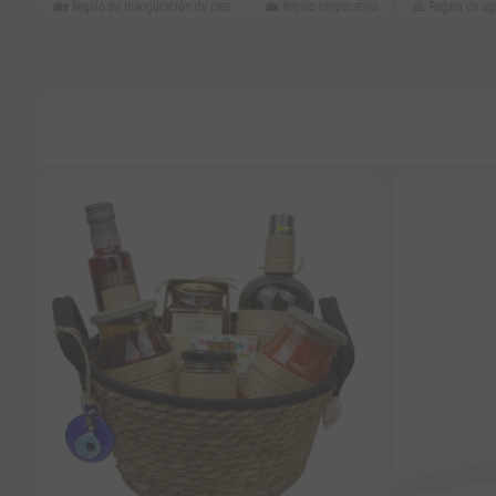
🏡 Regalo de inauguración de casa
💼 Regalo corporativo
🙏 Regalo de ag