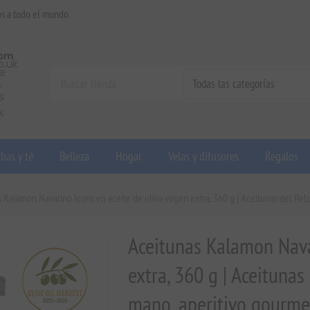
os a todo el mundo
bas y té
Belleza
Hogar
Velas y difusores
Regalos
 Kalamon Navarino Icons en aceite de oliva virgen extra, 360 g | Aceitunas del Pe
Aceitunas Kalamon Navar
extra, 360 g | Aceituna
mano, aperitivo gourme