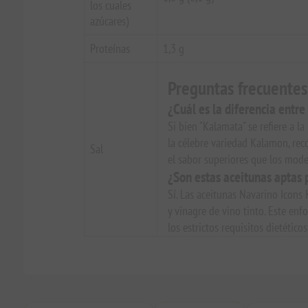
los cuales
azúcares)
Proteínas
1,3 g
Preguntas frecuentes
¿Cuál es la diferencia entr
Si bien "Kalamata" se refiere a l
la célebre variedad Kalamon, rec
Sal
el sabor superiores que los mode
¿Son estas aceitunas aptas 
Sí. Las aceitunas Navarino Icons
y vinagre de vino tinto. Este en
los estrictos requisitos dietéticos