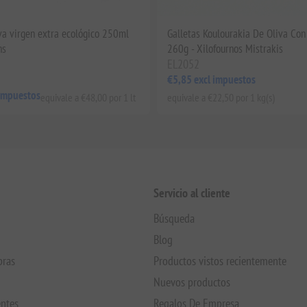
iva virgen extra ecológico 250ml
Galletas Koulourakia De Oliva Co
ns
260g - Xilofournos Mistrakis
EL2052
€5,85 excl impuestos
 impuestos
equivale a €48,00 por 1 lt
equivale a €22,50 por 1 kg(s)
Servicio al cliente
Búsqueda
Blog
pras
Productos vistos recientemente
Nuevos productos
entes
Regalos De Empresa