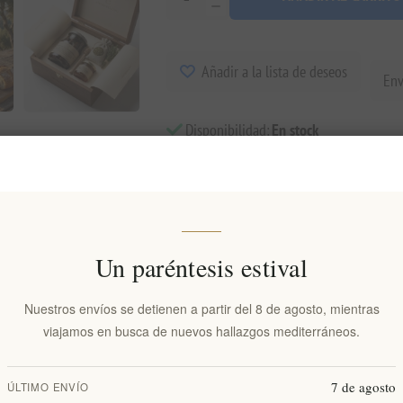
Añadir a la lista de deseos
Env
Disponibilidad:
En stock
isión general
especificaciones
Comentarios
Contácten
Un paréntesis estival
on las aceitunas Navarino Icons Kalamon. Como proveedor líder de produ
Nuestros envíos se detienen a partir del 8 de agosto, mientras
rectamente a su mesa.
viajamos en busca de nuevos hallazgos mediterráneos.
os, estas célebres aceitunas de la variedad Kalamata son un testimonio d
7 de agosto
ÚLTIMO ENVÍO
 cura tradicionalmente en salmuera natural. Este proceso experiencial pre