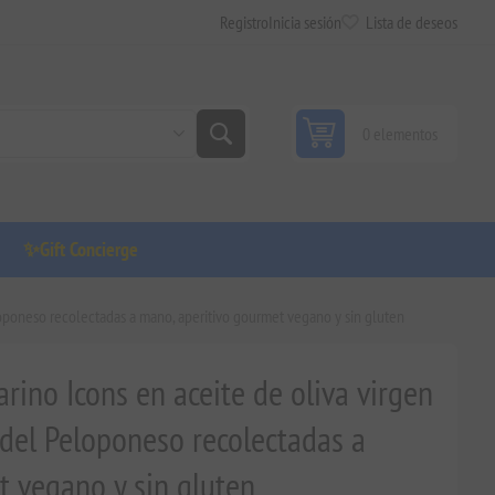
Registro
Inicia sesión
Lista de deseos
0 elementos
✨Gift Concierge
loponeso recolectadas a mano, aperitivo gourmet vegano y sin gluten
ino Icons en aceite de oliva virgen
s del Peloponeso recolectadas a
t vegano y sin gluten