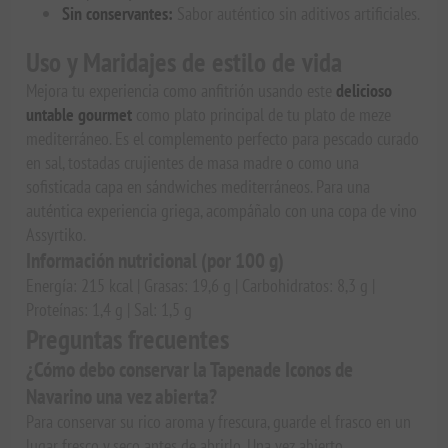
Sin conservantes:
Sabor auténtico sin aditivos artificiales.
Uso y Maridajes de estilo de vida
Mejora tu experiencia como anfitrión usando este
delicioso
untable gourmet
como plato principal de tu plato de meze
mediterráneo. Es el complemento perfecto para pescado curado
en sal, tostadas crujientes de masa madre o como una
sofisticada capa en sándwiches mediterráneos. Para una
auténtica experiencia griega, acompáñalo con una copa de vino
Assyrtiko.
Información nutricional (por 100 g)
Energía: 215 kcal | Grasas: 19,6 g | Carbohidratos: 8,3 g |
Proteínas: 1,4 g | Sal: 1,5 g
Preguntas frecuentes
¿Cómo debo conservar la Tapenade Iconos de
Navarino una vez abierta?
Para conservar su rico aroma y frescura, guarde el frasco en un
lugar fresco y seco antes de abrirlo. Una vez abierto,