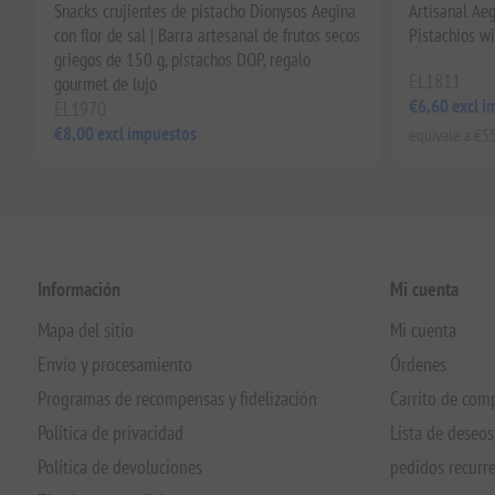
Snacks crujientes de pistacho Dionysos Aegina
Artisanal Ae
con flor de sal | Barra artesanal de frutos secos
Pistachios w
griegos de 150 g, pistachos DOP, regalo
EL1811
gourmet de lujo
€6,60 excl i
EL1970
€8,00 excl impuestos
equivale a €55
Información
Mi cuenta
Mapa del sitio
Mi cuenta
Envío y procesamiento
Órdenes
Programas de recompensas y fidelización
Carrito de com
Política de privacidad
Lista de deseos
Política de devoluciones
pedidos recurr