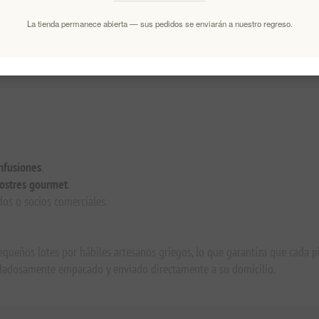
 cacao premium Cacao para un sabor rico y satisfactorio.
La tienda permanece abierta — sus pedidos se enviarán a nuestro regreso.
atural, rico en proteínas, vegano y sin gluten.
 elegante, ideal para momentos de café, rituales de té o bandejas de refri
amente para conservar la frescura, disponible en todo el mundo.
infusiones
.
postres gourmet
.
dos o socios comerciales.
equeños lotes por hábiles artesanos griegos, lo que garantiza que cada 
uidadosamente empacado y enviado directamente a su domicilio.