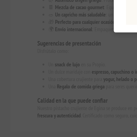
🍫
Mezcla de cacao gourmet
: Equilibrada con
🥗
Un capricho más saludable
: un refrigerio n
🎁
Perfecto para cualquier ocasión
: un regalo
🌍
Envío internacional
: Empaquetado cuidados
Sugerencias de presentación
Disfrútalo como:
Un
snack de lujo
en su Propio.
Un dulce maridaje con
espresso, capuchino o 
Una cobertura crujiente para
yogur, helado o 
Una
Regalo de comida griega
para seres queri
Calidad en la que puede confiar
Nuestro pistacho crujiente de Egina se produce en p
frescura y autenticidad
. Certificado como seguro, c