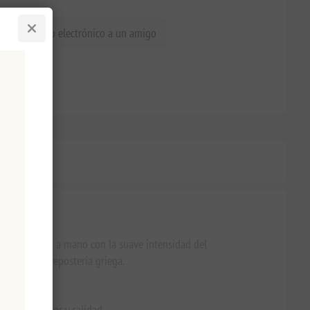
iar un correo electrónico a un amigo
chos tostados a mano con la suave intensidad del
encia de la repostería griega.
pcional sabor y calidad.