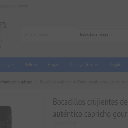
os a todo el mundo
bas y té
Belleza
Hogar
Velas y difusores
Regalos
y frutos secos griegos
Bocadillos crujientes de Egina con pistacho y cacao: un 
Bocadillos crujientes d
auténtico capricho gou