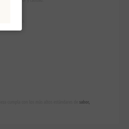
gerios de lujo.
pieza cumpla con los más altos estándares de
sabor,