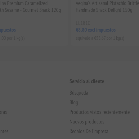
gina Premium Caramelized
Aegina's Artisanal Pistachio Brittl
ith Sesame - Gourmet Snack 120g
Handmade Snack Delight 150g
EL1810
mpuestos
€8,80 excl impuestos
,00 por 1 kg(s)
equivale a €58,67 por 1 kg(s)
Servicio al cliente
Búsqueda
Blog
pras
Productos vistos recientemente
Nuevos productos
entes
Regalos De Empresa