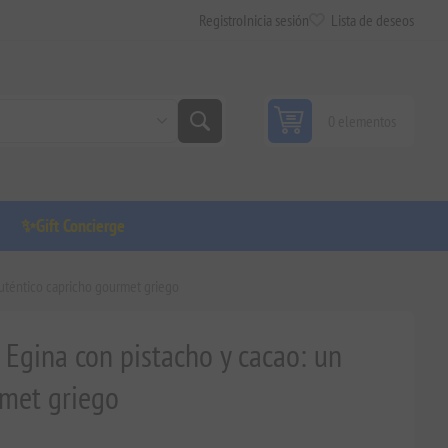
Registro
Inicia sesión
Lista de deseos
0 elementos
✨Gift Concierge
auténtico capricho gourmet griego
e Egina con pistacho y cacao: un
rmet griego