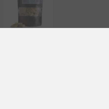
Snacks crujientes de pistacho
Dionysos Aegina con flor de
sal | Barra artesanal de frutos
secos griegos de 150 g,
pistachos DOP, regalo
gourmet de lujo
EL1970
€8,00 excl impuestos
Categorías
Etiquetas populares