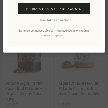
Extiende Gourmet 200g
EL1807
EL1813
PEDIDOS HASTA EL 7 DE AGOSTO
€9,20 excl impuestos
€12,00 excl impuestos
equivale a €46,00 por 1 kg(s)
equivale a €66,67 por 1 kg(s)
Descubrir la colección
La tienda permanece abierta — sus pedidos se enviarán a
nuestro regreso.
Artisanal Aegina Premium
Aegina's Artisanal Premium
Caramelized Pistachios with
Pistachio Praline – Rich,
Sesame - Gourmet Snack
Nutty, Gourmet Delight 200g
120g
EL1811
EL1809