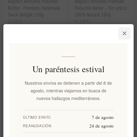
Aegina's Artisanal Pistachio
Aegina’s Artisanal Premium
Brittle - Premium, Handmade
Pistachio Butter – Sin azúcar,
Snack Delight 150g
100% Natural 180g
EL1810
EL1808
€8,80 excl impuestos
€14,00 excl impuestos
equivale a €58,67 por 1 kg(s)
equivale a €77,78 por 1 kg(s)
Un paréntesis estival
Nuestros envíos se detienen a partir del 8 de
agosto, mientras viajamos en busca de
nuevos hallazgos mediterráneos.
7 de agosto
ÚLTIMO ENVÍO
Aegina's Mantequilla de
Aegina's Artisanal Premium
Pistacho Premium Artesanal -
Pistachio Pesto – Rich, Nutty,
24 de agosto
REANUDACIÓN
Untuosa, Nuez y Tostada
Gourmet Flavor 180g