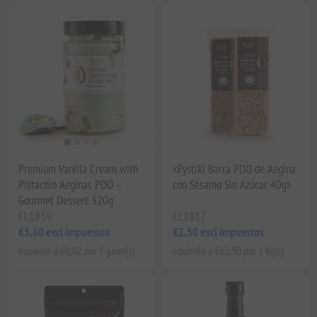
Premium Vanilla Cream with
<Fystiki Barra PDO de Aegina
Pistachio Aeginas PDO –
con Sésamo Sin Azúcar 40g>
Gourmet Dessert 320g
EL1839
EL1817
€5,60 excl impuestos
€2,50 excl impuestos
equivale a €0,02 por 1 gram(s)
equivale a €62,50 por 1 kg(s)