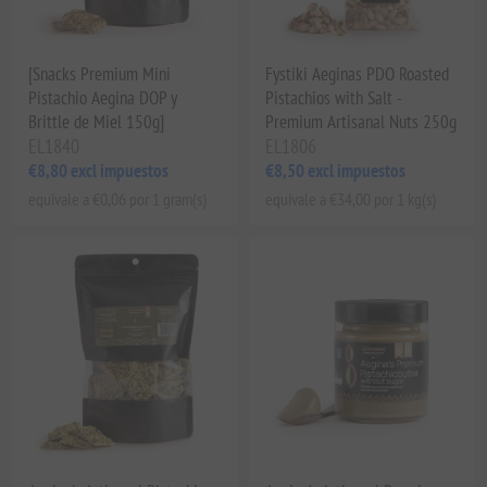
[Snacks Premium Mini
Fystiki Aeginas PDO Roasted
Pistachio Aegina DOP y
Pistachios with Salt -
Brittle de Miel 150g]
Premium Artisanal Nuts 250g
EL1840
EL1806
€8,80 excl impuestos
€8,50 excl impuestos
equivale a €0,06 por 1 gram(s)
equivale a €34,00 por 1 kg(s)