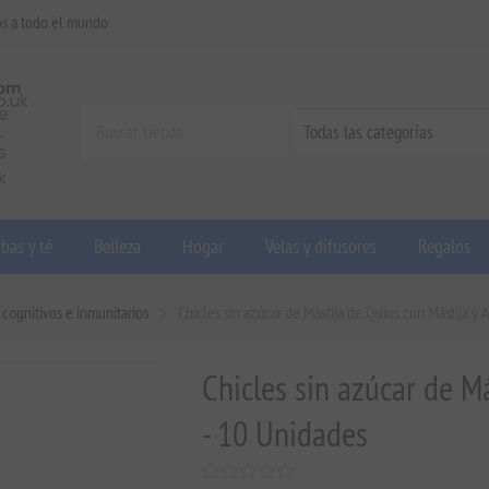
os a todo el mundo
bas y té
Belleza
Hogar
Velas y difusores
Regalos
 cognitivos e inmunitarios
Chicles sin azúcar de Mástija de Quíos con Mástija y 
Chicles sin azúcar de Má
- 10 Unidades