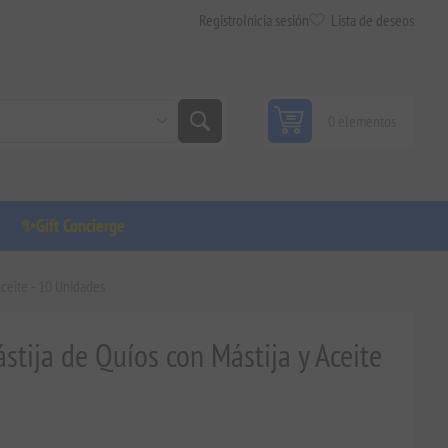
Registro
Inicia sesión
Lista de deseos
0 elementos
✨Gift Concierge
Aceite - 10 Unidades
stija de Quíos con Mástija y Aceite