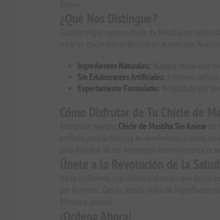
limpia.
¿Qué Nos Distingue?
Cuando eliges nuestro chicle de Mastiha, no solo est
crear un chicle que se destaca en el mercado. Nuestro
Ingredientes Naturales:
Nuestro chicle está he
Sin Edulcorantes Artificiales:
Evitamos utilizar 
Expertamente Formulado:
Respaldada por inve
Cómo Disfrutar de Tu Chicle de Ma
Incorporar nuestro
Chicle de Mastiha Sin Azúcar
en t
perfecto para la frescura en movimiento o como un i
para disfrutar de los numerosos beneficios para la sa
Únete a la Revolución de la Salud
No te conformes con chicles ordinarios que dañan tu
por ti mismo. Con su mezcla única de ingredientes natu
bienestar general.
¡Ordena Ahora!