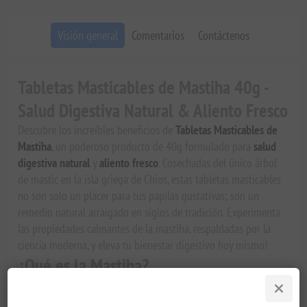
Visión general
Comentarios
Contáctenos
Tabletas Masticables de Mastiha 40g -
Salud Digestiva Natural & Aliento Fresco
Descubre los increíbles beneficios de
Tabletas Masticables de
Mastiha
, un poderoso producto de 40g formulado para
salud
digestiva natural
y
aliento fresco
. Cosechadas del único árbol
de mastic en la isla griega de Chios, estas tabletas masticables
no son solo un placer para tus papilas gustativas; son un
remedio natural arraigado en siglos de tradición. Experimenta
las propiedades calmantes de la mastiha, respaldadas por la
ciencia moderna, y eleva tu bienestar digestivo hoy mismo!
¿Qué es la Mastiha?
La mastiha, también conocida como goma de mastique, es una
resina obtenida del árbol de mastic (Pistacia lentiscus), que se