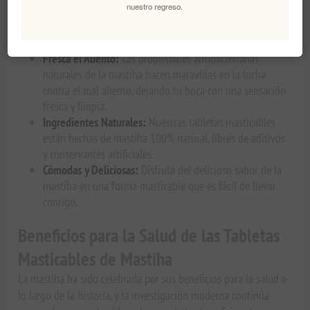
nuestro regreso.
Apoya la Salud Digestiva:
La mastiha es conocida por su
capacidad para calmar problemas digestivos como la
hinchazón, los gases y los calambres estomacales.
Fresca el Aliento:
Las propiedades antibacterianas
naturales de la mastiha hacen maravillas en la lucha
contra el mal aliento, dejando tu boca con una sensación
fresca y limpia.
Ingredientes Naturales:
Nuestras tabletas masticables
están hechas de mastiha 100% natural, libres de aditivos
y conservantes artificiales.
Cómodas y Deliciosas:
Disfruta del delicioso sabor de la
mastiha en una forma masticable que es fácil de llevar
contigo.
Beneficios para la Salud de las Tabletas
Masticables de Mastiha
La mastiha ha sido celebrada por sus beneficios para la salud a
lo largo de la historia, y la investigación moderna continúa