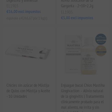
Digestiva y Bienestar
Alivio Sofocante de la
EL1903
Garganta - 2×10×2,2g
€16,00 excl impuestos
EL1905
€5,00 excl impuestos
equivale a €266,67 por 1 kg(s)
Chicles sin azúcar de Mástija
Enjuague bucal Chios Mastiha
de Quíos con Mástija y Aceite
Gingivaction – Alivio natural
- 10 Unidades
de la gingivitis | Tratamiento
clínicamente probado para el
mal aliento, no irrita y sin