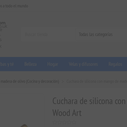
os a todo el mundo
bas y té
Belleza
Hogar
Velas y difusores
Regalos
e madera de olivo (Cocina y decoración)
Cuchara de silicona con mango de made
Cuchara de silicona co
Wood Art