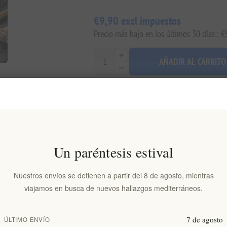
€9,90 excl impuestos
Precio más bajo en los últimos 30 días:: €
AÑADIR AL CARRITO
Añadir a la lista de deseos
Env
Disponibilidad:
En stock
Un paréntesis estival
Fecha de entrega:
2-8 días
Nuestros envíos se detienen a partir del 8 de agosto, mientras
viajamos en busca de nuevos hallazgos mediterráneos.
isión general
especificaciones
Comentarios
Contácten
7 de agosto
ÚLTIMO ENVÍO