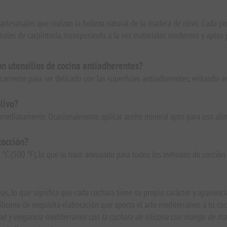
a artesanales que realzan la belleza natural de la madera de olivo. Cada
nales de carpintería, incorporando a la vez materiales modernos y aptos p
on utensilios de cocina antiadherentes?
ficamente para ser delicado con las superficies antiadherentes, evitando a
livo?
nmediatamente. Ocasionalmente, aplicar aceite mineral apto para uso alim
cocción?
60 °C (500 °F), lo que lo hace adecuado para todos los métodos de cocción 
vas, lo que significa que cada cuchara tiene su propio carácter y aparienci
ilicona de exquisita elaboración que aporta el arte mediterráneo a tu coc
d y elegancia mediterránea con la cuchara de silicona con mango de made