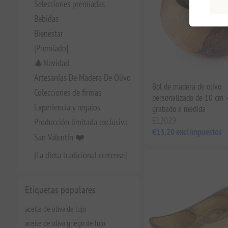
Selecciones premiadas
Bebidas
Bienestar
[Premiado]
🎄Navidad
Artesanías De Madera De Olivo
Bol de madera de olivo
Colecciones de firmas
personalizado de 10 cm 
Experiencia y regalos
grabado a medida
EL2029
Producción limitada exclusiva
€13,20 excl impuestos
San Valentín ❤️
[La dieta tradicional cretense]
Etiquetas populares
aceite de oliva de lujo
aceite de oliva griego de lujo