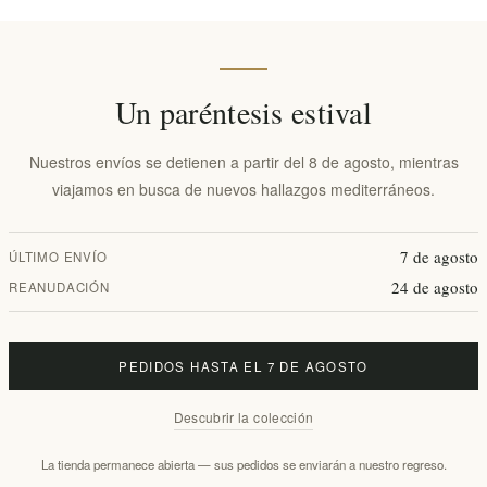
Un paréntesis estival
Nuestros envíos se detienen a partir del 8 de agosto, mientras
viajamos en busca de nuevos hallazgos mediterráneos.
rada con
Cucharas de sopa de silicona con
Cuchara ranur
7 de agosto
ÚLTIMO ENVÍO
o de Olea
mango de madera de olivo
mango de mad
de Olea Wood
24 de agosto
REANUDACIÓN
EL2015
EL2016
€9,90 excl impuestos
€9,90 excl i
PEDIDOS HASTA EL 7 DE AGOSTO
Descubrir la colección
La tienda permanece abierta — sus pedidos se enviarán a nuestro regreso.