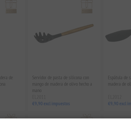
adera de
Servidor de pasta de silicona con
Espátula de 
cona
mango de madera de olivo hecho a
madera de ol
mano
EL2011
EL2012
€9,90 excl impuestos
€9,90 excl i