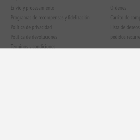
Política de devoluciones
pedidos recurr
Términos y condiciones
Sostenibilidad
Política sobre el alcohol
Sobre nosotros
Contactenos
Powered by
|
GR. Registered Company 124248001000 Número de 
nopCommerce
GR800470000.