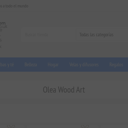
os a todo el mundo
bas y té
Belleza
Hogar
Velas y difusores
Regalos
Olea Wood Art