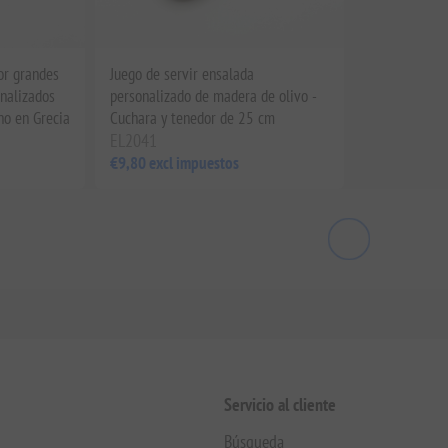
or grandes
Juego de servir ensalada
Tabla de cort
nalizados
personalizado de madera de olivo -
resina de ma
o en Grecia
Cuchara y tenedor de 25 cm
cm con crista
EL2041
EL2038
€9,80 excl impuestos
€42,00 excl 
Servicio al cliente
Búsqueda
Blog
pras
Productos vistos recientemente
Nuevos productos