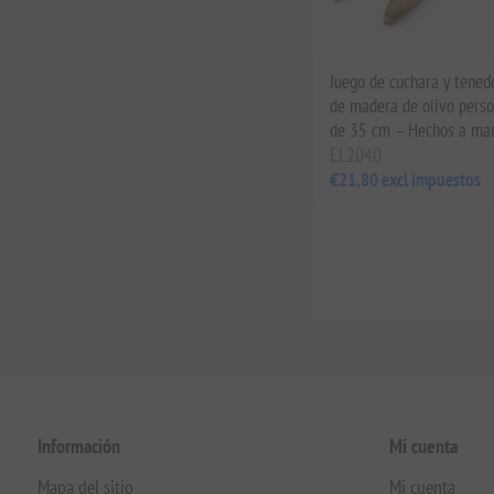
Juego de cuchara y tened
de madera de olivo perso
de 35 cm – Hechos a man
EL2040
€21,80 excl impuestos
Información
Mi cuenta
Mapa del sitio
Mi cuenta
Envío y procesamiento
Órdenes
Programas de recompensas y fidelización
Carrito de com
Política de privacidad
Lista de deseos