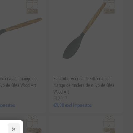
silicona con mango de
Espátula redonda de silicona con
ivo de Olea Wood Art
mango de madera de olivo de Olea
Wood Art
EL2013
mpuestos
€9,90 excl impuestos