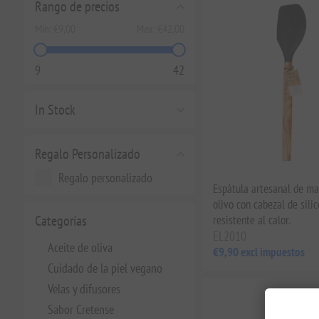
Rango de precios
Min:
€9,00
Max:
€42,00
9
42
In Stock
Regalo Personalizado
Regalo personalizado
Espátula artesanal de m
olivo con cabezal de sili
Categorías
resistente al calor.
EL2010
Aceite de oliva
€9,90 excl impuestos
Cuidado de la piel vegano
Velas y difusores
Sabor Cretense