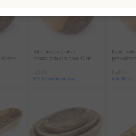
Bol de madera de olivo
Bol de mader
– Mortero
personalizado para moler, 12 cm.
personalizado
EL2030
EL2031
€22,00 excl impuestos
€26,00 excl 