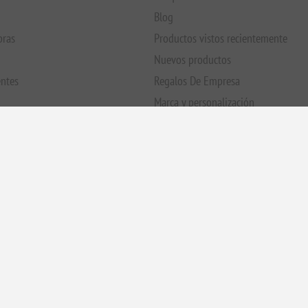
entes
Regalos De Empresa
Marca y personalización
embalaje
Añade un vídeo de regalo personal 
Yates y regalos B2B
Preguntas frecuentes
Compruebe el saldo de la tarjeta re
IVA:
stripe