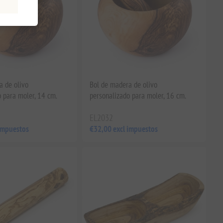
a de olivo
Bol de madera de olivo
 para moler, 14 cm.
personalizado para moler, 16 cm.
EL2032
impuestos
€32,00 excl impuestos