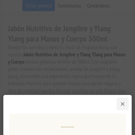
Visión general
Comentarios
Contáctenos
Jabón Nutritivo de Jengibre y Ylang
Ylang para Manos y Cuerpo 300ml
Deleita tus sentidos y eleva tu ritual de limpieza diario con
nuestro
Jabón Nutritivo de Jengibre y Ylang Ylang para Manos
y Cuerpo
en una generosa botella de 300ml. Este exquisito
jabón combina los encantadores aromas de jengibre y ylang-
ylang, ofreciendo una experiencia lujosa que trasciende lo
ordinario. Perfecto para quienes buscan una opción vegana y
libre de crueldad, nuestra fórmula nutritiva no solo limpia, sino
que también hidrata, dejando tu piel suave, flexible y fragante.
Experimenta la Esencia del Lujo
El
Jabón Nutritivo de Jengibre y Ylang Ylang para Manos y
Cuerpo
es más que un simple producto de limpieza; es un viaje
aromático que transforma tu rutina de baño en una experiencia