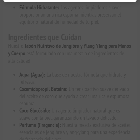
nutre tu piel.
Fórmula Hidratante:
Los agentes limpiadores suaves
proporcionan una rica espuma mientras preservan el
equilibrio natural de humedad de tu piel.
Ingredientes que Cuidan
Nuestro
Jabón Nutritivo de Jengibre y Ylang Ylang para Manos
y Cuerpo
está formulado con una mezcla de ingredientes de
alta calidad:
Aqua (Agua):
La base de nuestra fórmula que hidrata y
refresca.
Cocamidopropil Betaína:
Un tensioactivo suave derivado
del aceite de coco que ayuda a crear una rica y espumosa
espuma.
Coco Glucósido:
Un agente limpiador natural que es
suave con la piel, garantizando un lavado delicado.
Perfume (Fragancia):
Nuestra mezcla exclusiva de aceites
esenciales de jengibre y ylang-ylang para una experiencia
de fragancia deliciosa.