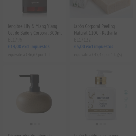
Jengibre Lily & Ylang Ylang
Jabón Corporal Peeling
Gel de Baño y Corporal 300ml
Natural 110G - Katharia
EL1796
EL17122
€14,00 excl impuestos
€5,00 excl impuestos
equivale a €46,67 por 1 lt
equivale a €45,45 por 1 kg(s)
Dispensador de jabón de
Jabón líquido para manos