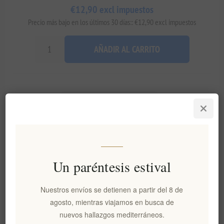
€12,90 excl impuestos
Precio más bajo en los últimos 30 días:: €12,90 excl impuestos
AÑADIR AL CARRITO
Añadir a la lista de deseos
Enviar un correo electrónico a un amigo
Disponibilidad:
En stock
Un paréntesis estival
Fecha de entrega:
2-8 días
Nuestros envíos se detienen a partir del 8 de
agosto, mientras viajamos en busca de
Visión general
especificaciones
Comentarios
nuevos hallazgos mediterráneos.