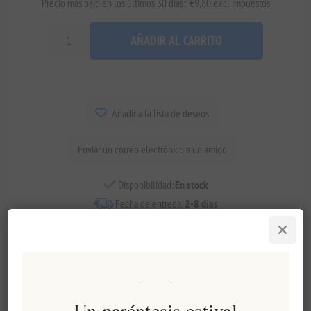
Precio más bajo en los últimos 30 días:: €9,80 excl impuestos
AÑADIR AL CARRITO
Añadir a la lista de deseos
Enviar un correo electrónico a un amigo
Disponibilidad:
En stock
Fecha de entrega:
2-8 días
Visión general
especificaciones
Comentarios
Contáctenos
Un paréntesis estival