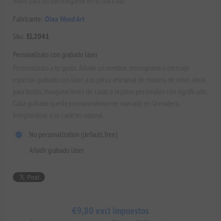
mano para un uso elegante en el día a día.
Fabricante:
Olea Wood Art
Sku:
EL2041
Personalízalo con grabado láser
Personalízalo a tu gusto. Añade un nombre, monograma o mensaje
especial grabado con láser a tu pieza artesanal de madera de olivo: ideal
para bodas, inauguraciones de casas o regalos personales con significado.
Cada grabado queda permanentemente marcado en la madera,
integrándose a su carácter natural.
No personalization (default, free)
Añadir grabado láser
€9,80 excl impuestos