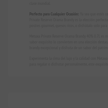
clase mundial.
Perfecto para Cualquier Ocasión:
Ya sea que estés c
Private Reserve Orama Brandy es la elección perfecta
postres gourmet, quesos ricos, o disfrútalo solo par
Metaxa Private Reserve Orama Brandy 40% 0.7L es más q
sabor exquisito lo convierten en una elección destaca
brandy excepcional y disfruta de un sabor del patri
Experimenta la cima del lujo y la calidad con Metaxa
para regalar o disfrutar personalmente, este exquisi