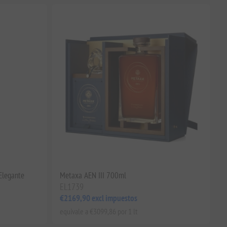
Elegante
Metaxa AEN III 700ml
EL1739
€2169,90 excl impuestos
equivale a €3099,86 por 1 lt