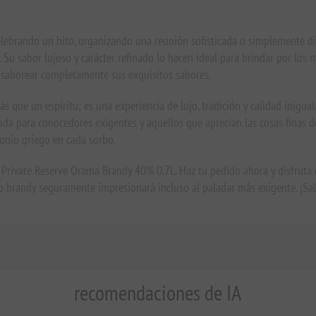
elebrando un hito, organizando una reunión sofisticada o simplemente d
. Su sabor lujoso y carácter refinado lo hacen ideal para brindar por lo
a saborear completamente sus exquisitos sabores.
ue un espíritu; es una experiencia de lujo, tradición y calidad inigualabl
da para conocedores exigentes y aquellos que aprecian las cosas finas de 
monio griego en cada sorbo.
 Private Reserve Orama Brandy 40% 0.7L. Haz tu pedido ahora y disfruta 
to brandy seguramente impresionará incluso al paladar más exigente. ¡Salu
recomendaciones de IA