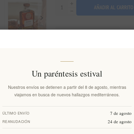
AÑADIR AL CARRITO
Añadir a la lista de deseos
Env
Disponibilidad:
En stock
Fecha de entrega:
2-8 días
Un paréntesis estival
Nuestros envíos se detienen a partir del 8 de agosto, mientras
Visión general
Comentarios
Contáctenos
viajamos en busca de nuevos hallazgos mediterráneos.
7 de agosto
ÚLTIMO ENVÍO
taxa Private Reserve Orama Brandy 40% 0.7L. Este excepcional brandy es u
24 de agosto
REANUDACIÓN
nigualables en el mundo de los licores. Cada botella de Metaxa Private 
jecidos y vinos de moscatel de las islas soleadas del Egeo. Elaborado co