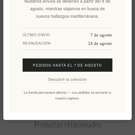
Nuestros envíos se detienen a partir del 8 de
Visión general
Comentarios
Contáctenos
agosto, mientras viajamos en busca de
nuevos hallazgos mediterráneos.
Esta deliciosa mermelada se elabora según una receta mesinia
con
higos
recogidos en mayo. Se elabora en cantidades
7 de agosto
ÚLTIMO ENVÍO
limitadas, sin aromatizantes ni conservantes artificiales. Se
24 de agosto
REANUDACIÓN
puede disfrutar con queso blanco suave como aderezo para
ensaladas o como postre servido con yogur griego.
PEDIDOS HASTA EL 7 DE AGOSTO
Descubrir la colección
La tienda permanece abierta — sus pedidos se enviarán a
🏡 Regalo de inauguración de casa
🙏 Regalo de agradecimiento
nuestro regreso.
🎄 Regalo de Navidad
Productos relacionados