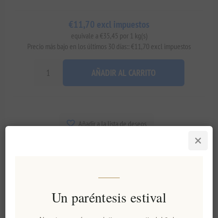
€11,70 excl impuestos
equivale a €35,45 por 1 kg(s)
Precio más bajo en los últimos 30 días:: €11,70 excl impuestos
AÑADIR AL CARRITO
Añadir a la lista de deseos
Enviar un correo electrónico a un amigo
Disponibilidad:
En stock
Fecha de entrega:
2-8 días
Un paréntesis estival