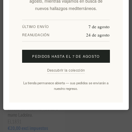
agosto, mientras viajamos en busca de
mano y AOVE prensado en frío
nuevos hallazgos mediterráneos.
EL1610
EL1830
€18,20 excl impuestos
€20,00 excl impuestos
7 de agosto
ÚLTIMO ENVÍO
24 de agosto
REANUDACIÓN
PEDIDOS HASTA EL 7 DE AGOSTO
Descubrir la colección
La tienda permanece abierta — sus pedidos se enviarán a
nuestro regreso.
Aceite de oliva orgánico y
orégano en un set de cuenco y
botella de cerámica hechos a
mano Ladolea.
EL1831
€20,00 excl impuestos