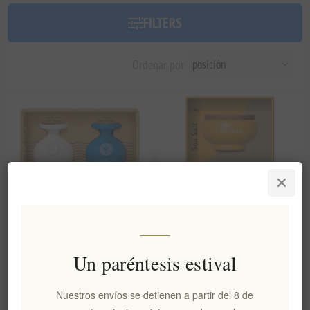
FILTERS
Ordenar por
Aceite de Oliva Virgen Extra
LADOLEA Estuche de regalo
Un paréntesis estival
Ecológico & Vinagre
de flor de sal y aceite de
Balsámico Ecológico 2x 80ml
oliva virgen extra orgánico |
Nuestros envíos se detienen a partir del 8 de
Sal griega seleccionada a