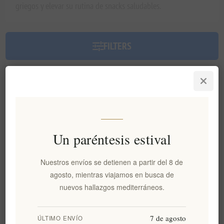
griegos y elevar su rutina de snacks saludables.
FILTERS
Ordenar por
Un paréntesis estival
Nuestros envíos se detienen a partir del 8 de
agosto, mientras viajamos en busca de
nuevos hallazgos mediterráneos.
Higos secos ecológicos de
7 de agosto
ÚLTIMO ENVÍO