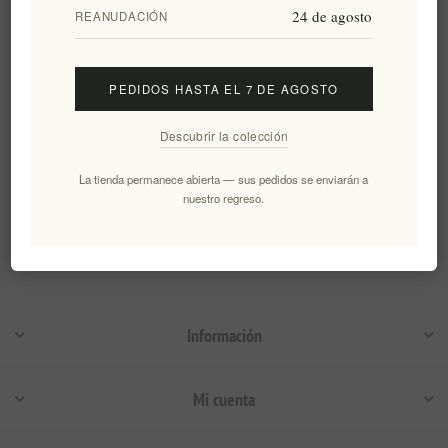
Kymi DOP – Askada Farm
24 de agosto
REANUDACIÓN
225g
EL0261
€8,00 excl impuestos
PEDIDOS HASTA EL 7 DE AGOSTO
equivale a €35,56 por 1 kg(s)
Descubrir la colección
Categorías
La tienda permanece abierta — sus pedidos se enviarán a
nuestro regreso.
Etiquetas populares
Información
Mi cuenta